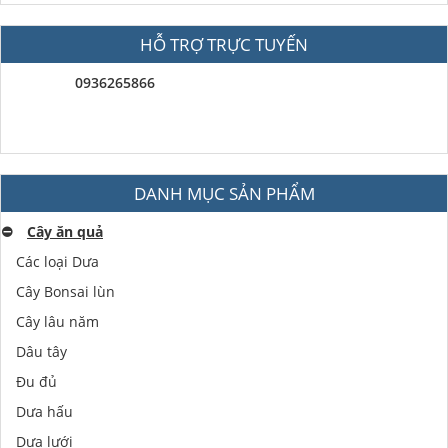
HỖ TRỢ TRỰC TUYẾN
0936265866
DANH MỤC SẢN PHẨM
⛔️
Cây ăn quả
Các loại Dưa
Cây Bonsai lùn
Cây lâu năm
Dâu tây
Đu đủ
Dưa hấu
Dưa lưới