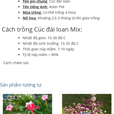
Tên gọi chung
:
Cúc đài loan
Tên tiếng Anh
:
Aster Pot
Mùa trồng
:
Có thể trồng 4 mùa
Nở hoa
:
Khoảng 2,5-3 tháng từ khi gieo trồng
Cách trồng Cúc đài loan Mix:
Nhiệt độ gieo: 15-30 độ C
Nhiệt độ sinh trưởng: 15-35 độ C
Thời gian nảy mầm: 7-10 ngày
Tỷ lệ nảy mầm > 80%
Cách chăm sóc:
Sản phẩm tương tự