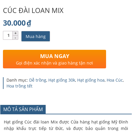
CÚC ĐÀI LOAN MIX
30.000
₫
Số
Mua hàng
lượng
MUA NGAY
Gọi điện xác nhận và giao hàng tận nơi
Danh mục:
Dễ trồng
,
Hạt giống 30k
,
Hạt giống hoa
,
Hoa Cúc
,
Hoa trồng tết
MÔ TẢ SẢN PHẨM
Hạt giống Cúc đài loan Mix được Cửa hàng hạt giống Mỹ Đình
nhập khẩu trực tiếp từ Đức, và được bảo quản trong môi