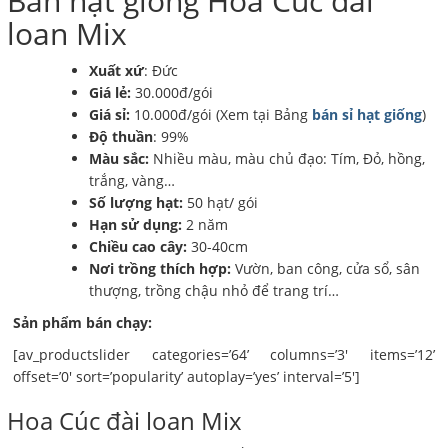
Bán hạt giống Hoa Cúc đài
loan Mix
Xuất xứ
: Đức
Giá lẻ:
30.000đ/gói
Giá sỉ:
10.000đ/gói (Xem tại Bảng
bán sỉ hạt giống
)
Độ thuần
: 99%
Màu sắc:
Nhiều màu, màu chủ đạo: Tím, Đỏ, hồng,
trắng, vàng…
Số lượng hạt:
50 hạt/ gói
Hạn sử dụng:
2 năm
Chiều cao cây:
30-40cm
Nơi trồng thích hợp:
Vườn, ban công, cửa sổ, sân
thượng, trồng chậu nhỏ để trang trí…
Sản phẩm bán chạy:
[av_productslider categories=’64’ columns=’3′ items=’12’
offset=’0′ sort=’popularity’ autoplay=’yes’ interval=’5′]
Hoa Cúc đài loan Mix