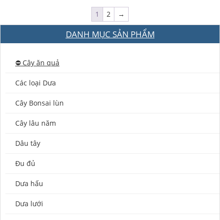
1
2
→
DANH MỤC SẢN PHẨM
⛔️ Cây ăn quả
Các loại Dưa
Cây Bonsai lùn
Cây lâu năm
Dâu tây
Đu đủ
Dưa hấu
Dưa lưới