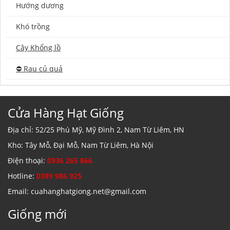
Hướng dương
Khó trồng
Cây Khổng lồ
⛔️ Rau củ quả
Cửa Hàng Hạt Giống
Địa chỉ: 52/25 Phú Mỹ, Mỹ Đình 2, Nam Từ Liêm, HN
Kho: Tây Mỗ, Đại Mỗ, Nam Từ Liêm, Hà Nội
Điện thoại:
0936 265 866
Hotline:
0389 986 925
Email: cuahanghatgiong.net@gmail.com
Giống mới