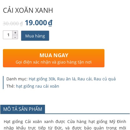
CẢI XOĂN XANH
Giá
Giá
19.000
₫
30.000
₫
gốc
hiện
Số
Mua hàng
lượng
là:
tại
30.000₫.
là:
MUA NGAY
19.000₫.
Gọi điện xác nhận và giao hàng tận nơi
Danh mục:
Hạt giống 30k
,
Rau ăn lá
,
Rau cải
,
Rau củ quả
Thẻ:
hạt giống rau cải xoăn
MÔ TẢ SẢN PHẨM
Hạt giống Cải xoăn xanh được Cửa hàng hạt giống Mỹ Đình
nhập khẩu trực tiếp từ Đức, và được bảo quản trong môi