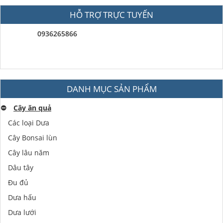
HỖ TRỢ TRỰC TUYẾN
0936265866
DANH MỤC SẢN PHẨM
⛔️
Cây ăn quả
Các loại Dưa
Cây Bonsai lùn
Cây lâu năm
Dâu tây
Đu đủ
Dưa hấu
Dưa lưới