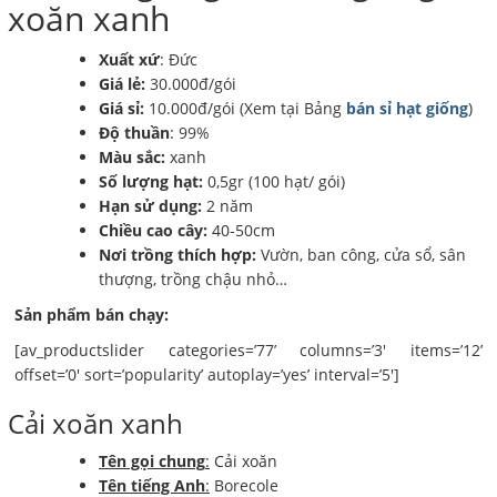
xoăn xanh
Xuất xứ
: Đức
Giá lẻ:
30.000đ/gói
Giá sỉ:
10.000đ/gói (Xem tại Bảng
bán sỉ hạt giống
)
Độ thuần
: 99%
Màu sắc:
xanh
Số lượng hạt:
0,5gr (100 hạt/ gói)
Hạn sử dụng:
2 năm
Chiều cao cây:
40-50cm
Nơi trồng thích hợp:
Vườn, ban công, cửa sổ, sân
thượng, trồng chậu nhỏ…
Sản phẩm bán chạy:
[av_productslider categories=’77’ columns=’3′ items=’12’
offset=’0′ sort=’popularity’ autoplay=’yes’ interval=’5′]
Cải xoăn xanh
Tên gọi chung
:
Cải xoăn
Tên tiếng Anh
:
Borecole