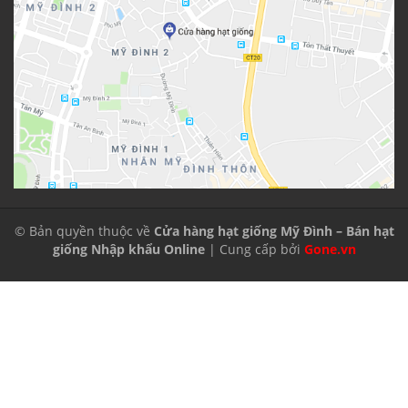
© Bản quyền thuộc về
Cửa hàng hạt giống Mỹ Đình – Bán hạt
giống Nhập khẩu Online
| Cung cấp bởi
Gone.vn