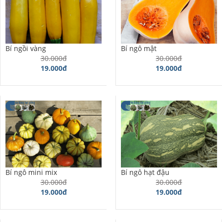
Bí ngồi vàng
Bí ngô mật
30.000đ
30.000đ
19.000đ
19.000đ
Bí ngô mini mix
Bí ngô hạt đậu
30.000đ
30.000đ
19.000đ
19.000đ