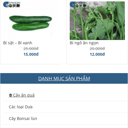
Bí sặt – Bí xanh
Bí ngô ăn ngọn
25.000đ
20.000đ
15.000đ
12.000đ
DANH MỤC SẢN PHẨM
⛔️ Cây ăn quả
Các loại Dưa
Cây Bonsai lùn