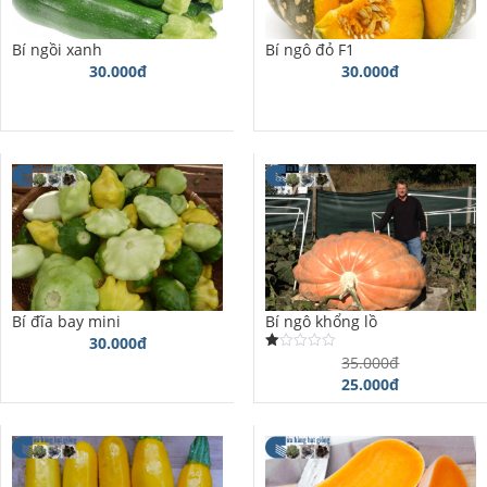
Bí ngồi xanh
Bí ngô đỏ F1
30.000đ
30.000đ
Bí đĩa bay mini
Bí ngô khổng lồ
30.000đ
35.000đ
Được
xếp
25.000đ
hạng
1.00
5
sao