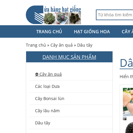
TRANG CHỦ
HẠT GIỐNG HOA
CÂY 
Trang chủ
»
Cây ăn quả
»
Dâu tây
DANH MỤC SẢN PHẨM
Dâ
⛔️ Cây ăn quả
Hiển t
Các loại Dưa
Cây Bonsai lùn
Cây lâu năm
Dâu tây