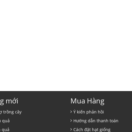
g mới
Mua Hàng
ợ trồng cây
Ý kiến phản hồi
ủ quả
Hướng dẫn thanh toán
n quả
Cách đặt hạt giống