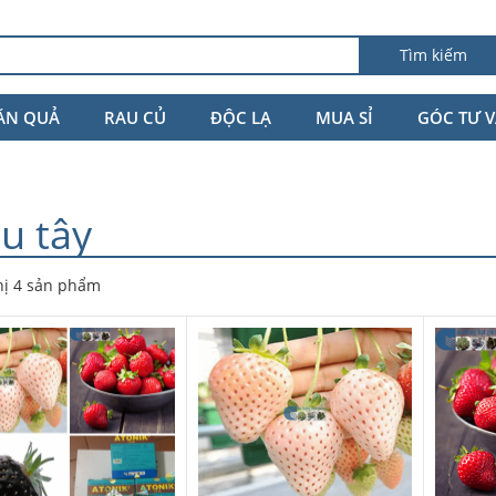
Tìm kiếm
ĂN QUẢ
RAU CỦ
ĐỘC LẠ
MUA SỈ
GÓC TƯ 
u tây
hị 4 sản phẩm