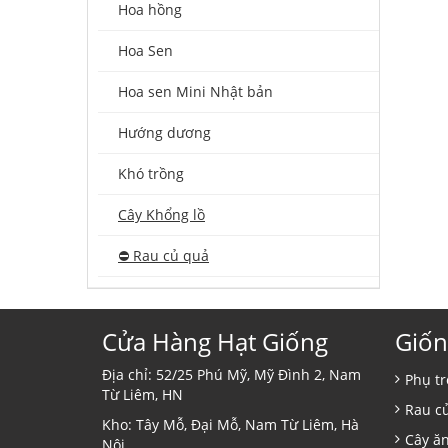
Hoa hồng
Hoa Sen
Hoa sen Mini Nhật bản
Hướng dương
Khó trồng
Cây Khổng lồ
⛔️ Rau củ quả
Cửa Hàng Hạt Giống
Giốn
Địa chỉ: 52/25 Phú Mỹ, Mỹ Đình 2, Nam
Phụ tr
Từ Liêm, HN
Rau c
Kho: Tây Mỗ, Đại Mỗ, Nam Từ Liêm, Hà
Cây ă
Nội