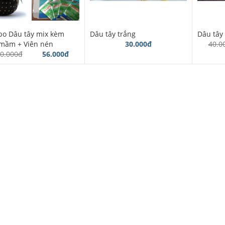
o Dâu tây mix kèm
Dâu tây trắng
Dâu tây
 mầm + Viên nén
30.000đ
40.0
0.000đ
56.000đ