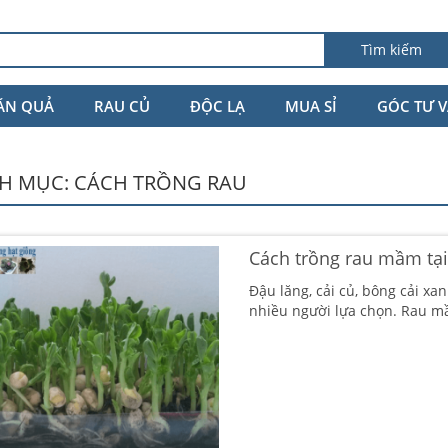
Tìm kiếm
ĂN QUẢ
RAU CỦ
ĐỘC LẠ
MUA SỈ
GÓC TƯ 
H MỤC:
CÁCH TRỒNG RAU
Cách trồng rau mầm tạ
Đậu lăng, cải củ, bông cải x
nhiều người lựa chọn. Rau m