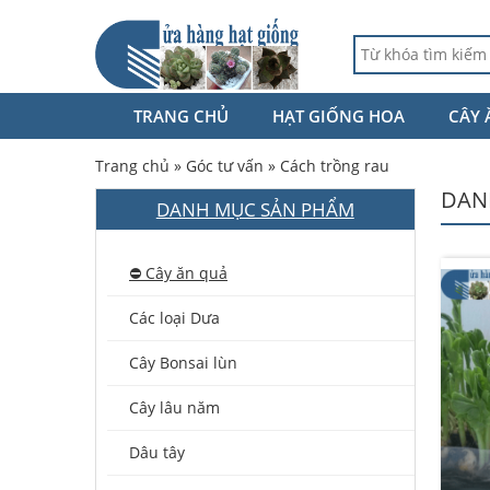
TRANG CHỦ
HẠT GIỐNG HOA
CÂY 
Trang chủ
»
Góc tư vấn
»
Cách trồng rau
DAN
DANH MỤC SẢN PHẨM
⛔️ Cây ăn quả
Các loại Dưa
Cây Bonsai lùn
Cây lâu năm
Dâu tây