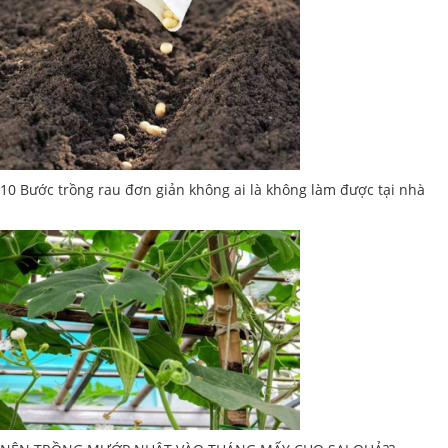
10 Bước trồng rau đơn giản không ai là không làm được tại nhà