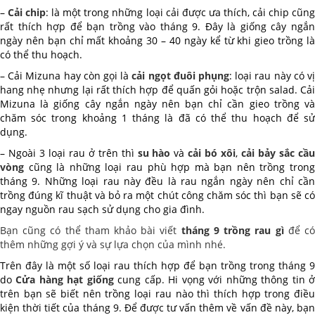
–
Cải chip
: là một trong những loại cải được ưa thích, cải chip cũn
rất thích hợp để bạn trồng vào tháng 9. Đây là giống cây ngắn
ngày nên bạn chỉ mất khoảng 30 – 40 ngày kể từ khi gieo trồng là
có thể thu hoạch.
– Cải Mizuna hay còn gọi là
cải ngọt đuôi phụng
: loại rau này có v
hang nhẹ nhưng lại rất thích hợp để quấn gỏi hoặc trộn salad. Cải
Mizuna là giống cây ngắn ngày nên bạn chỉ cần gieo trồng và
chăm sóc trong khoảng 1 tháng là đã có thể thu hoạch để sử
dụng.
– Ngoài 3 loại rau ở trên thì
su hào
và
cải bó xôi
,
cải bảy sắc cầ
vòng
cũng là những loại rau phù hợp mà bạn nên trồng trong
tháng 9. Những loại rau này đều là rau ngắn ngày nên chỉ cần
trồng đúng kĩ thuật và bỏ ra một chút công chăm sóc thì bạn sẽ có
ngay nguồn rau sạch sử dụng cho gia đình.
Bạn cũng có thể tham khảo bài viết
tháng 9 trồng rau gì
để c
thêm những gợi ý và sự lựa chọn của mình nhé.
Trên đây là một số loại rau thích hợp để bạn trồng trong tháng 9
do
Cửa hàng hạt giống
cung cấp. Hi vọng với những thông tin 
trên bạn sẽ biết nên trồng loại rau nào thì thích hợp trong điều
kiện thời tiết của tháng 9. Để được tư vấn thêm về vấn đề này, bạn