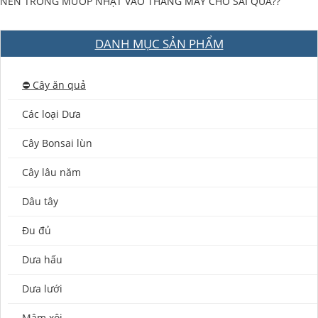
NÊN TRỒNG MƯỚP NHẬT VÀO THÁNG MẤY CHO SAI QUẢ??
DANH MỤC SẢN PHẨM
⛔️ Cây ăn quả
Các loại Dưa
Cây Bonsai lùn
Cây lâu năm
Dâu tây
Đu đủ
Dưa hấu
Dưa lưới
Mâm xôi