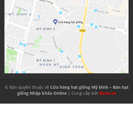
© Bản quyền thuộc về
Cửa hàng hạt giống Mỹ Đình – Bán hạt
giống Nhập khẩu Online
| Cung cấp bởi
Gone.vn