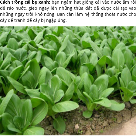
Cách trồng cải bẹ xanh:
bạn ngâm hạt giống cải vào nước ấm rồi
để ráo nước, gieo ngay lên những thửa đất đã được cải tạo vào
những ngày trời khô nóng. Bạn cần làm hệ thống thoát nước cho
cây để tránh để cây bị ngập úng.