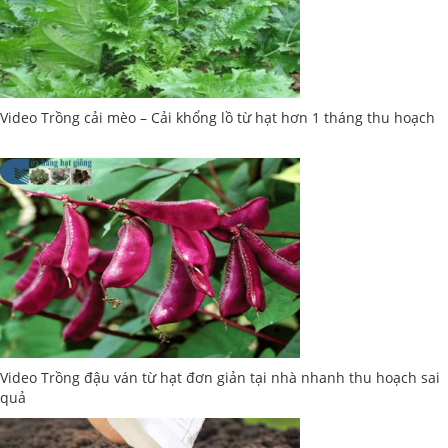
Video Trồng cải mèo – Cải khổng lồ từ hạt hơn 1 tháng thu hoạch
Video Trồng đậu ván từ hạt đơn giản tại nhà nhanh thu hoạch sai
quả