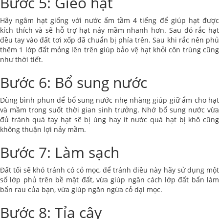
Bước 5: Gieo hạt
Hãy ngâm hạt giống với nước ấm tầm 4 tiếng để giúp hạt được
kích thích và sẽ hỗ trợ hạt nảy mầm nhanh hơn. Sau đó rắc hạt
đều tay vào đất tơi xốp đã chuẩn bị phía trên. Sau khi rắc nên phủ
thêm 1 lớp đất mỏng lên trên giúp bảo vệ hạt khỏi côn trùng cũng
như thời tiết.
Bước 6: Bổ sung nước
Dùng bình phun để bổ sung nước nhẹ nhàng giúp giữ ẩm cho hạt
và mầm trong suốt thời gian sinh trưởng. Nhớ bổ sung nước vừa
đủ tránh quá tay hạt sẽ bị úng hay ít nước quá hạt bị khô cũng
không thuận lợi nảy mầm.
Bước 7: Làm sạch
Đất tối sẽ khó tránh có cỏ mọc, để tránh điều này hãy sử dụng một
số lớp phủ trên bề mặt đất, vừa giúp ngăn cách lớp đất bẩn làm
bẩn rau của bạn, vừa giúp ngăn ngừa cỏ dại mọc.
Bước 8: Tỉa cây