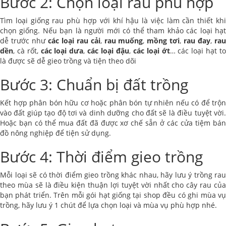
Bước 2: Chọn loại rau phù hợp
Tìm loại giống rau phù hợp với khí hậu là việc làm cần thiết khi
chọn giống. Nếu bạn là người mới có thể tham khảo các loại hạt
dễ trước như
các loại rau cải
,
rau muống
,
mồng tơi
,
rau đay
,
ra
dền
, cà rốt,
các loại dưa
,
các loại đậu
,
các loại ớt
… các loại hạt t
là được sẽ dễ gieo trồng và tiện theo dõi
Bước 3: Chuẩn bị đất trồng
Kết hợp phân bón hữu cơ hoặc phân bón tự nhiên nếu có để trộn
vào đất giúp tạo độ tơi và dinh dưỡng cho đất sẽ là điều tuyệt vời.
Hoặc bạn có thể mua đất đã được xơ chế sẵn ở các cửa tiệm bán
đồ nông nghiệp để tiện sử dụng.
Bước 4: Thời điểm gieo trồng
Mỗi loại sẽ có thời điểm gieo trồng khác nhau, hãy lưu ý trồng rau
theo mùa sẽ là điều kiện thuận lợi tuyệt vời nhất cho cây rau của
bạn phát triển. Trên mỗi gói hạt giống tại shop đều có ghi mùa vụ
trồng, hãy lưu ý 1 chút để lựa chọn loại và mùa vụ phù hợp nhé.