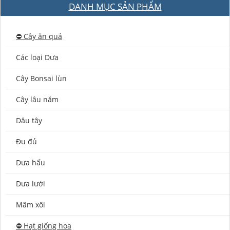
DANH MỤC SẢN PHẨM
⛔️ Cây ăn quả
Các loại Dưa
Cây Bonsai lùn
Cây lâu năm
Dâu tây
Đu đủ
Dưa hấu
Dưa lưới
Mâm xôi
⛔️ Hạt giống hoa