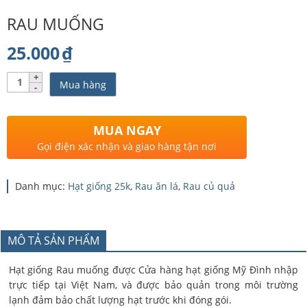
RAU MUỐNG
25.000
₫
Số
Mua hàng
lượng
MUA NGAY
Gọi điện xác nhận và giao hàng tận nơi
Danh mục:
Hạt giống 25k
,
Rau ăn lá
,
Rau củ quả
MÔ TẢ SẢN PHẨM
Hạt giống Rau muống được Cửa hàng hạt giống Mỹ Đình nhập
trực tiếp tại Việt Nam, và được bảo quản trong môi trường
lạnh đảm bảo chất lượng hạt trước khi đóng gói.