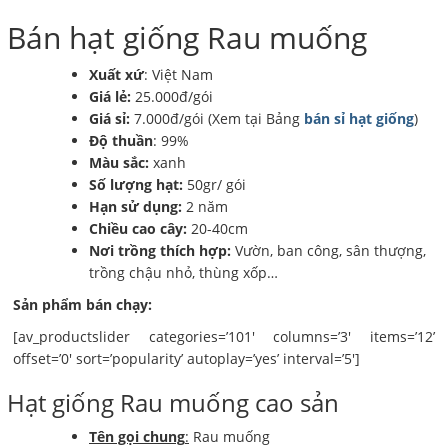
Bán hạt giống Rau muống
Xuất xứ
: Việt Nam
Giá lẻ:
25.000đ/gói
Giá sỉ:
7.000đ/gói (Xem tại Bảng
bán sỉ hạt giống
)
Độ thuần
: 99%
Màu sắc:
xanh
Số lượng hạt:
50gr/ gói
Hạn sử dụng:
2 năm
Chiều cao cây:
20-40cm
Nơi trồng thích hợp:
Vườn, ban công, sân thượng,
trồng chậu nhỏ, thùng xốp…
Sản phẩm bán chạy:
[av_productslider categories=’101′ columns=’3′ items=’12’
offset=’0′ sort=’popularity’ autoplay=’yes’ interval=’5′]
Hạt giống Rau muống cao sản
Tên gọi chung
:
Rau muống