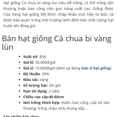
Hạt giống Cà chua bi vàng lùn siêu dễ trồng, có thể trồng sân
thượng hoặc ban công siêu gọn năng suất cao. Giống được
Cửa hàng hạt giống Mỹ Đình nhập khẩu trực tiếp từ Đức, và
được bảo quản trong môi trường lạnh đảm bảo chất lượng hạt
trước khi đóng gói.
Bán hạt giống Cà chua bi vàng
lùn
Xuất xứ
: Đức
Giá lẻ:
30.000đ/gói
Giá sỉ:
10.000đ/gói (Xem tại Bảng
bán sỉ hạt giống
)
Độ thuần
: 99%
Màu sắc:
vàng
Số lượng hạt:
30/ gói
Hạn sử dụng:
2 năm
Chiều cao cây:40-60cm
Nơi trồng thích hợp:
Vườn, ban công, cửa sổ, sân
thượng, trồng chậu nhỏ, thùng xốp…
Sản phẩm bán chạy: