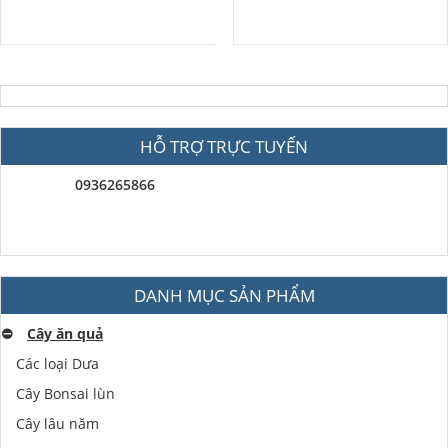
HỖ TRỢ TRỰC TUYẾN
0936265866
DANH MỤC SẢN PHẨM
⛔️
Cây ăn quả
Các loại Dưa
Cây Bonsai lùn
Cây lâu năm