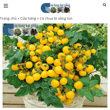
Trang chủ
»
Cửa hàng
»
Cà chua bi vàng lùn