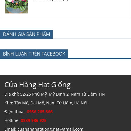
ĐÁNH GIÁ SẢN PHẨM
BÌNH LUẬN TRÊN FACEBOOK
Cửa Hàng Hạt Giống
Địa chỉ: 52/25 Phú Mỹ, Mỹ Đình 2, Nam Từ Liêm, HN
Kho: Tây Mỗ, Đại Mỗ, Nam Từ Liêm, Hà Nội
Điện thoại:
0936 265 866
Hotline:
0389 986 925
Email: cuahanghatgiong.net@gmail.com