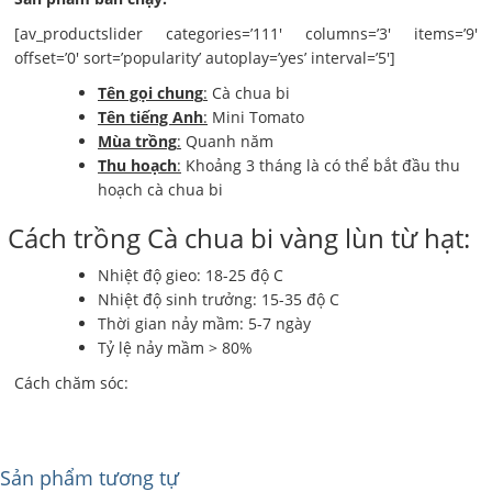
[av_productslider categories=’111′ columns=’3′ items=’9′
offset=’0′ sort=’popularity’ autoplay=’yes’ interval=’5′]
Tên gọi chung
:
Cà chua bi
Tên tiếng Anh
:
Mini Tomato
Mùa trồng
:
Quanh năm
Thu hoạch
:
Khoảng 3 tháng là có thể bắt đầu thu
hoạch cà chua bi
Cách trồng Cà chua bi vàng lùn từ hạt:
Nhiệt độ gieo: 18-25 độ C
Nhiệt độ sinh trưởng: 15-35 độ C
Thời gian nảy mầm: 5-7 ngày
Tỷ lệ nảy mầm > 80%
Cách chăm sóc:
Sản phẩm tương tự