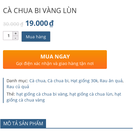
CÀ CHUA BI VÀNG LÙN
Giá
Giá
19.000
₫
30.000
₫
gốc
hiện
Số
Mua hàng
lượng
là:
tại
30.000₫.
là:
MUA NGAY
19.000₫.
Gọi điện xác nhận và giao hàng tận nơi
Danh mục:
Cà chua
,
Cà chua bi
,
Hạt giống 30k
,
Rau ăn quả
,
Rau củ quả
Thẻ:
hạt giống cà chua bi vàng
,
hạt giống cà chua lùn
,
hạt
giống cà chua vàng
MÔ TẢ SẢN PHẨM