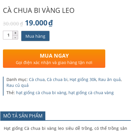
CÀ CHUA BI VÀNG LEO
Giá
Giá
19.000
₫
30.000
₫
gốc
hiện
Số
Mua hàng
lượng
là:
tại
30.000₫.
là:
MUA NGAY
19.000₫.
Gọi điện xác nhận và giao hàng tận nơi
Danh mục:
Cà chua
,
Cà chua bi
,
Hạt giống 30k
,
Rau ăn quả
,
Rau củ quả
Thẻ:
hạt giống cà chua bi vàng
,
hạt giống cà chua vàng
MÔ TẢ SẢN PHẨM
Hạt giống Cà chua bi vàng leo siêu dễ trồng, có thể trồng sân