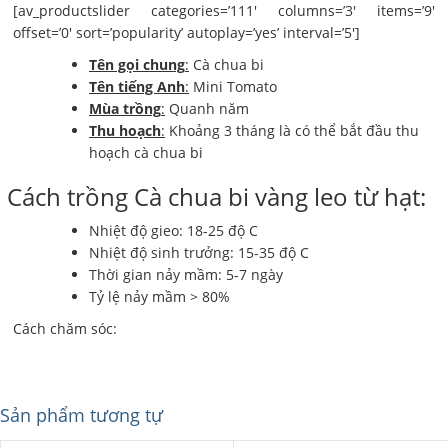
[av_productslider categories=’111′ columns=’3′ items=’9′
offset=’0′ sort=’popularity’ autoplay=’yes’ interval=’5′]
Tên gọi chung
:
Cà chua bi
Tên tiếng Anh
:
Mini Tomato
Mùa trồng
:
Quanh năm
Thu hoạch
:
Khoảng 3 tháng là có thể bắt đầu thu
hoạch cà chua bi
Cách trồng Cà chua bi vàng leo từ hạt:
Nhiệt độ gieo: 18-25 độ C
Nhiệt độ sinh trưởng: 15-35 độ C
Thời gian nảy mầm: 5-7 ngày
Tỷ lệ nảy mầm > 80%
Cách chăm sóc:
Sản phẩm tương tự