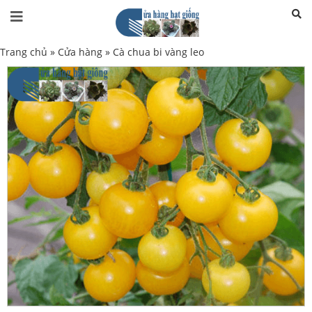
Trang chủ
»
Cửa hàng
»
Cà chua bi vàng leo