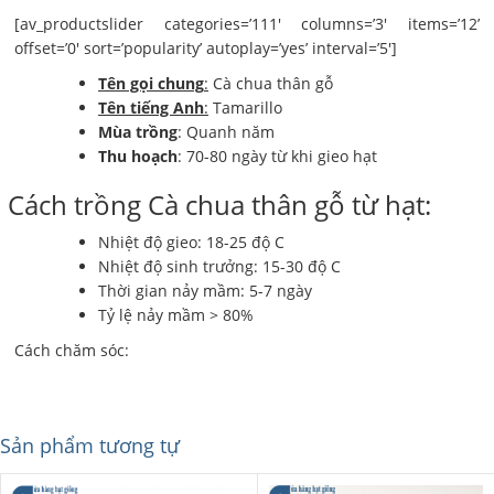
[av_productslider categories=’111′ columns=’3′ items=’12’
offset=’0′ sort=’popularity’ autoplay=’yes’ interval=’5′]
Tên gọi chung
:
Cà chua thân gỗ
Tên tiếng Anh
:
Tamarillo
Mùa trồng
: Quanh năm
Thu hoạch
: 70-80 ngày từ khi gieo hạt
Cách trồng Cà chua thân gỗ từ hạt:
Nhiệt độ gieo: 18-25 độ C
Nhiệt độ sinh trưởng: 15-30 độ C
Thời gian nảy mầm: 5-7 ngày
Tỷ lệ nảy mầm > 80%
Cách chăm sóc:
Sản phẩm tương tự