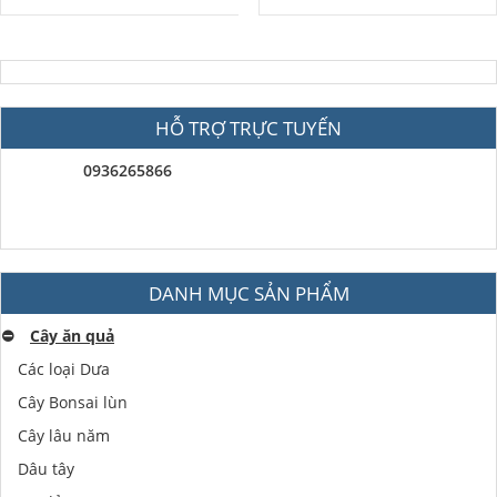
HỖ TRỢ TRỰC TUYẾN
0936265866
DANH MỤC SẢN PHẨM
⛔️
Cây ăn quả
Các loại Dưa
Cây Bonsai lùn
Cây lâu năm
Dâu tây