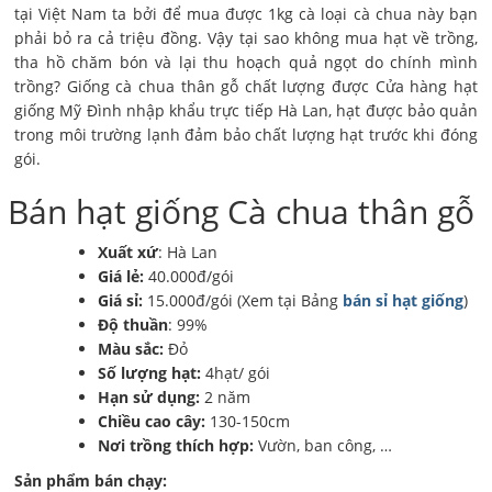
tại Việt Nam ta bởi để mua được 1kg cà loại cà chua này bạn
phải bỏ ra cả triệu đồng. Vậy tại sao không mua hạt về trồng,
tha hồ chăm bón và lại thu hoạch quả ngọt do chính mình
trồng? Giống cà chua thân gỗ chất lượng được Cửa hàng hạt
giống Mỹ Đình nhập khẩu trực tiếp Hà Lan, hạt được bảo quản
trong môi trường lạnh đảm bảo chất lượng hạt trước khi đóng
gói.
Bán hạt giống Cà chua thân gỗ
Xuất xứ
: Hà Lan
Giá lẻ:
40.000đ/gói
Giá sỉ:
15.000đ/gói (Xem tại Bảng
bán sỉ hạt giống
)
Độ thuần
: 99%
Màu sắc:
Đỏ
Số lượng hạt:
4hạt/ gói
Hạn sử dụng:
2 năm
Chiều cao cây:
130-150cm
Nơi trồng thích hợp:
Vườn, ban công, …
Sản phẩm bán chạy: