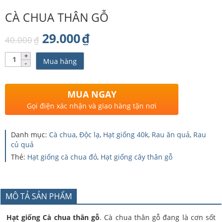
CÀ CHUA THÂN GỖ
Giá
Giá
29.000
₫
40.000
₫
gốc
hiện
Số
Mua hàng
lượng
là:
tại
40.000₫.
là:
MUA NGAY
29.000₫.
Gọi điện xác nhận và giao hàng tận nơi
Danh mục:
Cà chua
,
Độc lạ
,
Hạt giống 40k
,
Rau ăn quả
,
Rau
củ quả
Thẻ:
Hạt giống cà chua đỏ
,
Hạt giống cây thân gỗ
MÔ TẢ SẢN PHẨM
Hạt giống Cà chua thân gỗ
. Cà chua thân gỗ đang là cơn sốt