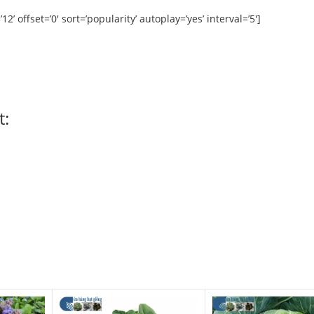
’ offset=’0′ sort=’popularity’ autoplay=’yes’ interval=’5′]
t: