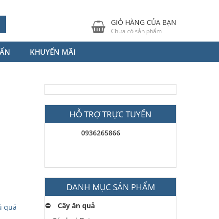
GIỎ HÀNG CỦA BẠN
Chưa có sản phẩm
VẤN
KHUYẾN MÃI
HỖ TRỢ TRỰC TUYẾN
0936265866
DANH MỤC SẢN PHẨM
⛔️
Cây ăn quả
ủ quả