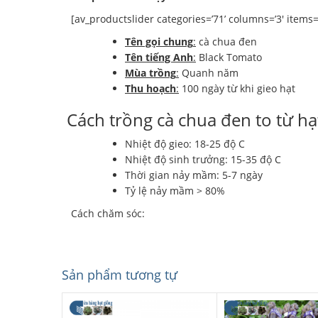
[av_productslider categories=’71’ columns=’3′ items=’12
Tên gọi chung
:
cà chua đen
Tên tiếng Anh
:
Black Tomato
Mùa trồng
:
Quanh năm
Thu hoạch
:
100 ngày từ khi gieo hạt
Cách trồng cà chua đen to từ hạ
Nhiệt độ gieo: 18-25 độ C
Nhiệt độ sinh trưởng: 15-35 độ C
Thời gian nảy mầm: 5-7 ngày
Tỷ lệ nảy mầm > 80%
Cách chăm sóc:
Sản phẩm tương tự