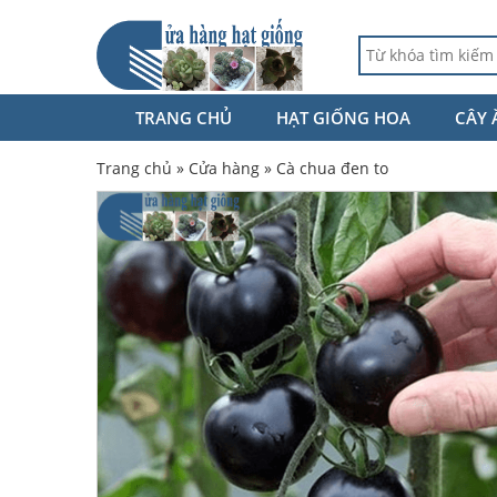
TRANG CHỦ
HẠT GIỐNG HOA
CÂY 
Trang chủ
»
Cửa hàng
»
Cà chua đen to