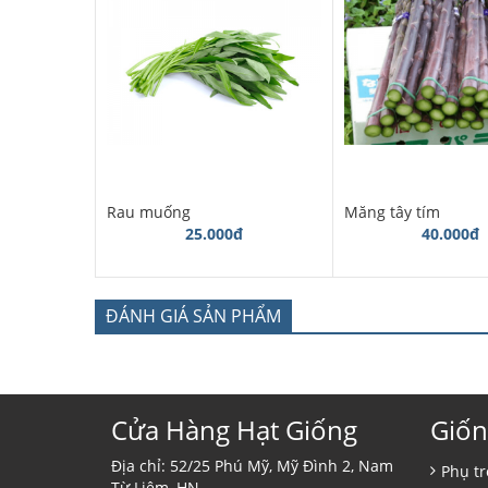
Rau muống
Măng tây tím
25.000đ
40.000đ
ĐÁNH GIÁ SẢN PHẨM
Cửa Hàng Hạt Giống
Giốn
Địa chỉ: 52/25 Phú Mỹ, Mỹ Đình 2, Nam
Phụ tr
Từ Liêm, HN