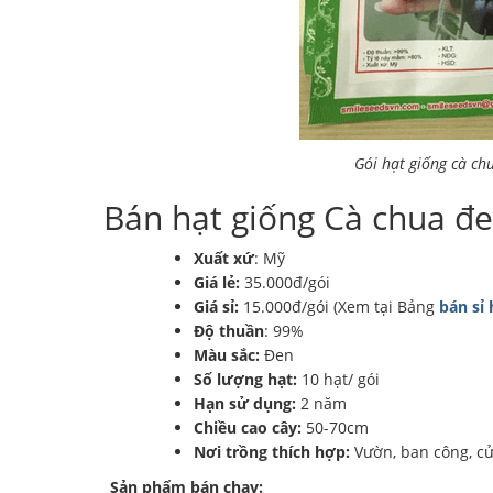
Gói hạt giống cà ch
Bán hạt giống Cà chua đe
Xuất xứ
: Mỹ
Giá lẻ:
35.000đ/gói
Giá sỉ:
15.000đ/gói (Xem tại Bảng
bán sỉ 
Độ thuần
: 99%
Màu sắc:
Đen
Số lượng hạt:
10 hạt/ gói
Hạn sử dụng:
2 năm
Chiều cao cây:
50-70cm
Nơi trồng thích hợp:
Vườn, ban công, cử
Sản phẩm bán chạy: