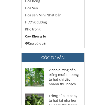
Hoa hồng
Hoa Sen
Hoa sen Mini Nhật bản
Hướng dương
Khó trồng
Cây Khổng lồ
⛔️
Rau củ quả
GÓC TƯ VẤN
Video hướng dẫn
trồng mướp hương
từ hạt chi tiết
nhanh thu hoạch
Trồng súp lơ baby
từ hạt tại nhà hơn