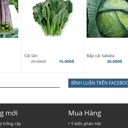
Cải làn
Bắp cải Sakata
25.000đ
15.000đ
30.000đ
BÌNH LUẬN TRÊN FACEBO
g mới
Mua Hàng
ợ trồng cây
Ý kiến phản hồi