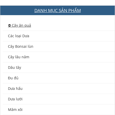
DANH MỤC SẢN PHẨM
⛔️ Cây ăn quả
Các loại Dưa
Cây Bonsai lùn
Cây lâu năm
Dâu tây
Đu đủ
Dưa hấu
Dưa lưới
Mâm xôi