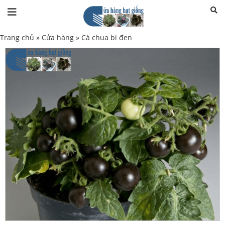
Trang chủ
»
Cửa hàng
»
Cà chua bi đen