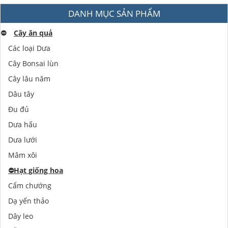
DANH MỤC SẢN PHẨM
⛔️
Cây ăn quả
Các loại Dưa
Cây Bonsai lùn
Cây lâu năm
Dâu tây
Đu đủ
Dưa hấu
Dưa lưới
Mâm xôi
⛔️
Hạt giống hoa
Cẩm chướng
Dạ yến thảo
Dây leo