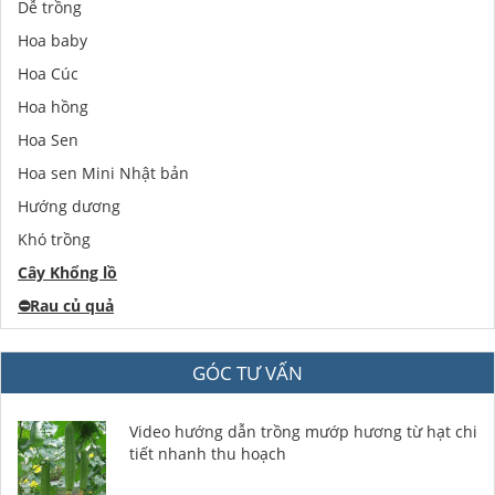
Dễ trồng
Hoa baby
Hoa Cúc
Hoa hồng
Hoa Sen
Hoa sen Mini Nhật bản
Hướng dương
Khó trồng
Cây Khổng lồ
⛔️
Rau củ quả
GÓC TƯ VẤN
Video hướng dẫn trồng mướp hương từ hạt chi
tiết nhanh thu hoạch