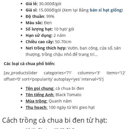
Giá lẻ:
30.000đ/gói
Giá sỉ:
15.000đ/gói (Xem tại Bảng
bán sỉ hạt giống
)
Độ thuần
: 99%
Màu sắc:
Đen
Số lượng hạt:
10 hạt/ gói
Hạn sử dụng:
2 năm
Chiều cao cây:
50-70cm
Nơi trồng thích hợp:
Vườn, ban công, cửa sổ, sân
thượng, trồng chậu nhỏ để trang trí…
Các loại cà chua phổ biến:
[av_productslider categories=’71’ columns=’3′ items=’12’
offset=’0′ sort=’popularity’ autoplay=’yes’ interval=’5′]
Tên gọi chung
:
cà chua bi đen
Tên tiếng Anh
:
Black Tomato
Mùa trồng
:
Quanh năm
Thu hoạch
:
100 ngày từ khi gieo hạt
Cách trồng cà chua bi đen từ hạt: