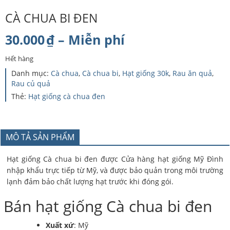
CÀ CHUA BI ĐEN
Khoảng
30.000
₫
–
Miễn phí
giá:
Hết hàng
từ
Danh mục:
Cà chua
,
Cà chua bi
,
Hạt giống 30k
,
Rau ăn quả
,
Rau củ quả
30.000₫
Thẻ:
Hạt giống cà chua đen
đến
Miễn
MÔ TẢ SẢN PHẨM
phí
Hạt giống Cà chua bi đen được Cửa hàng hạt giống Mỹ Đình
nhập khẩu trực tiếp từ Mỹ, và được bảo quản trong môi trường
lạnh đảm bảo chất lượng hạt trước khi đóng gói.
Bán hạt giống Cà chua bi đen
Xuất xứ
: Mỹ