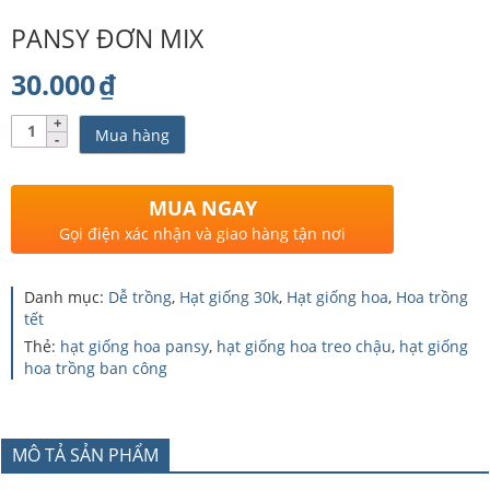
PANSY ĐƠN MIX
30.000
₫
Số
Mua hàng
lượng
MUA NGAY
Gọi điện xác nhận và giao hàng tận nơi
Danh mục:
Dễ trồng
,
Hạt giống 30k
,
Hạt giống hoa
,
Hoa trồng
tết
Thẻ:
hạt giống hoa pansy
,
hạt giống hoa treo chậu
,
hạt giống
hoa trồng ban công
MÔ TẢ SẢN PHẨM