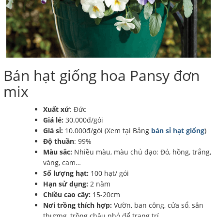
Bán hạt giống hoa Pansy đơn
mix
Xuất xứ
: Đức
Giá lẻ:
30.000đ/gói
Giá sỉ:
10.000đ/gói (Xem tại Bảng
bán sỉ hạt giống
)
Độ thuần
: 99%
Màu sắc:
Nhiều màu, màu chủ đạo: Đỏ, hồng, trắng,
vàng, cam…
Số lượng hạt:
100 hạt/ gói
Hạn sử dụng:
2 năm
Chiều cao cây:
15-20cm
Nơi trồng thích hợp:
Vườn, ban công, cửa sổ, sân
thượng, trồng chậu nhỏ để trang trí…