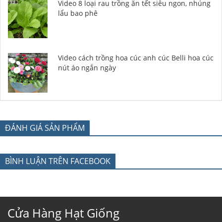
Video 8 loại rau trồng ăn tết siêu ngon, nhúng
lẩu bao phê
Video cách trồng hoa cúc anh cúc Belli hoa cúc
nút áo ngắn ngày
ĐÁNH GIÁ SẢN PHẨM
BÌNH LUẬN TRÊN FACEBOOK
Cửa Hàng Hạt Giống