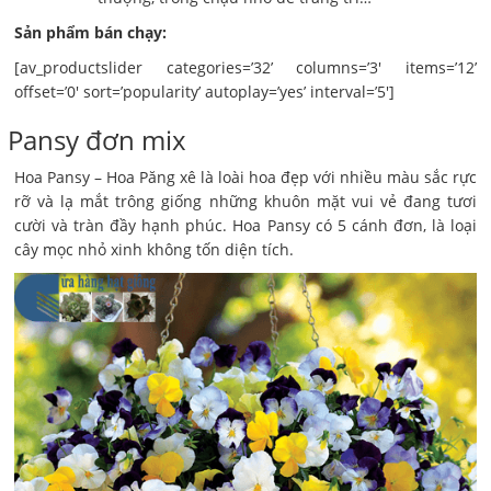
Sản phẩm bán chạy:
[av_productslider categories=’32’ columns=’3′ items=’12’
offset=’0′ sort=’popularity’ autoplay=’yes’ interval=’5′]
Pansy đơn mix
Hoa Pansy – Hoa Păng xê là loài hoa đẹp với nhiều màu sắc rực
rỡ và lạ mắt trông giống những khuôn mặt vui vẻ đang tươi
cười và tràn đầy hạnh phúc. Hoa Pansy có 5 cánh đơn, là loại
cây mọc nhỏ xinh không tốn diện tích.