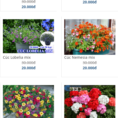
30.000đ
Được xếp
20.000đ
hạng
20.000đ
4.00
5 sao
Cúc Lobelia mix
Cúc Nemesia mix
30.000đ
30.000đ
20.000đ
20.000đ