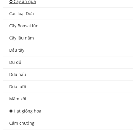
⛔️ Cây ăn quả
Các loại Dưa
Cây Bonsai lùn
Cây lâu năm
Dâu tây
Đu đủ
Dưa hấu
Dưa lưới
Mâm xôi
⛔️ Hạt giống hoa
Cẩm chướng