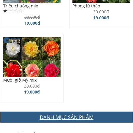
Triệu chuông mix
Phong lữ thảo
30.000đ
30.000đ
Được
19.000đ
xếp
19.000đ
hạng
1.00
5
sao
Mười giờ Mỹ mix
30.000đ
19.000đ
DANH MỤC SẢN PHẨM