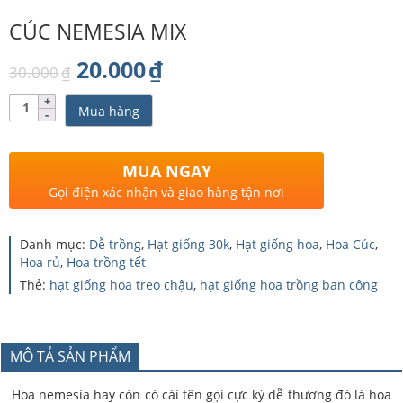
CÚC NEMESIA MIX
Giá
Giá
20.000
₫
30.000
₫
gốc
hiện
Số
Mua hàng
lượng
là:
tại
30.000₫.
là:
MUA NGAY
20.000₫.
Gọi điện xác nhận và giao hàng tận nơi
Danh mục:
Dễ trồng
,
Hạt giống 30k
,
Hạt giống hoa
,
Hoa Cúc
,
Hoa rủ
,
Hoa trồng tết
Thẻ:
hạt giống hoa treo chậu
,
hạt giống hoa trồng ban công
MÔ TẢ SẢN PHẨM
Hoa nemesia hay còn có cái tên gọi cực kỳ dễ thương đó là hoa