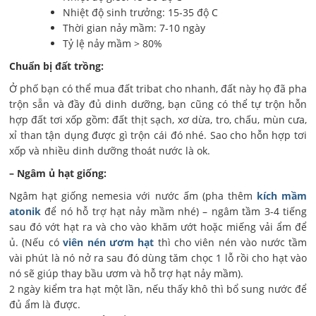
Nhiệt độ sinh trưởng: 15-35 độ C
Thời gian nảy mầm: 7-10 ngày
Tỷ lệ nảy mầm > 80%
Chuẩn bị đất trồng:
Ở phố bạn có thể mua đất tribat cho nhanh, đất này họ đã pha
trộn sẵn và đầy đủ dinh dưỡng, bạn cũng có thể tự trộn hỗn
hợp đất tơi xốp gồm: đất thịt sạch, xơ dừa, tro, chấu, mùn cưa,
xỉ than tận dụng được gì trộn cái đó nhé. Sao cho hỗn hợp tơi
xốp và nhiều dinh dưỡng thoát nước là ok.
– Ngâm ủ hạt giống:
Ngâm hạt giống nemesia với nước ấm (pha thêm
kích mầm
atonik
để nó hỗ trợ hạt nảy mầm nhé) – ngâm tầm 3-4 tiếng
sau đó vớt hạt ra và cho vào khăm ướt hoặc miếng vải ẩm để
ủ. (Nếu có
viên nén ươm hạt
thì cho viên nén vào nước tầm
vài phút là nó nở ra sau đó dùng tăm chọc 1 lỗ rồi cho hạt vào
nó sẽ giúp thay bầu ươm và hỗ trợ hạt nảy mầm).
2 ngày kiểm tra hạt một lần, nếu thấy khô thì bổ sung nước để
đủ ẩm là được.