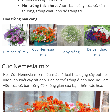
Chiều cao cây:
30-40cm
Nơi trồng thích hợp:
Vườn, ban công, cửa sổ, sân
thượng, trồng chậu nhỏ để trang trí…
Hoa trồng ban công
:
Cúc Nemesia
Dạ yến thảo
Dừa cạn rủ mix
Baby trắng
mix
mix
Cúc Nemesia mix
Hoa Cúc Nemesia mix nhiều màu là loại hoa dạng cây bụi hoa
vươn lên khỏi cây rất đẹp. Bạn có thể trồng ở bàn học, nơi làm
việc, cửa sổ, ban công để không gian của bạn thêm sắc hoa.