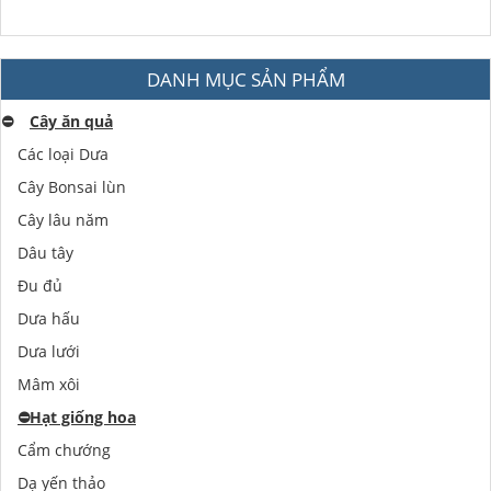
DANH MỤC SẢN PHẨM
⛔️
Cây ăn quả
Các loại Dưa
Cây Bonsai lùn
Cây lâu năm
Dâu tây
Đu đủ
Dưa hấu
Dưa lưới
Mâm xôi
⛔️
Hạt giống hoa
Cẩm chướng
Dạ yến thảo