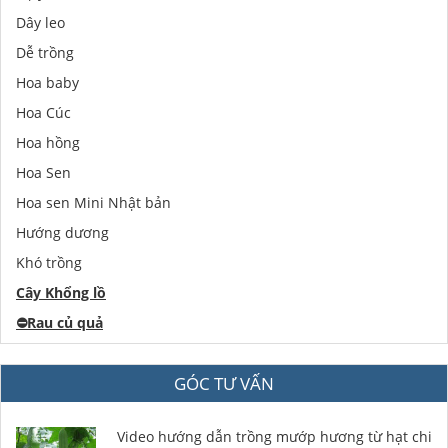
Dây leo
Dễ trồng
Hoa baby
Hoa Cúc
Hoa hồng
Hoa Sen
Hoa sen Mini Nhật bản
Hướng dương
Khó trồng
Cây Khổng lồ
⛔️
Rau củ quả
GÓC TƯ VẤN
Video hướng dẫn trồng mướp hương từ hạt chi