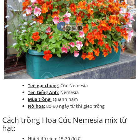
Tên gọi chung
:
Cúc Nemesia
Tên tiếng Anh
:
Nemesia
Mùa trồng
:
Quanh năm
Nở hoa:
80-90 ngày từ khi gieo trồng
Cách trồng Hoa Cúc Nemesia mix từ
hạt:
Nhiệt độ gieo: 15-30 độ C