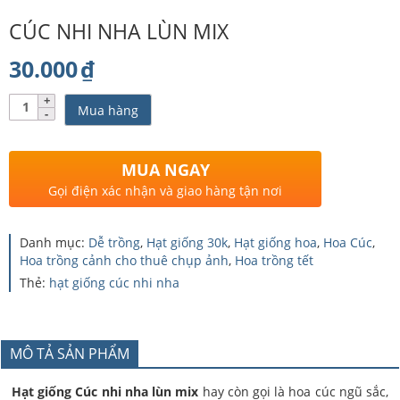
CÚC NHI NHA LÙN MIX
30.000
₫
Số
Mua hàng
lượng
MUA NGAY
Gọi điện xác nhận và giao hàng tận nơi
Danh mục:
Dễ trồng
,
Hạt giống 30k
,
Hạt giống hoa
,
Hoa Cúc
,
Hoa trồng cảnh cho thuê chụp ảnh
,
Hoa trồng tết
Thẻ:
hạt giống cúc nhi nha
MÔ TẢ SẢN PHẨM
Hạt giống Cúc nhi nha lùn mix
hay còn gọi là hoa cúc ngũ sắc,