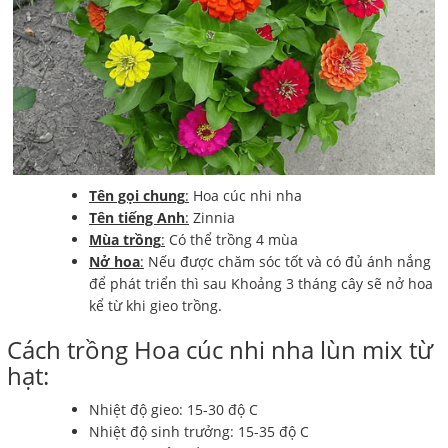
Tên gọi chung
:
Hoa cúc nhi nha
Tên tiếng Anh
:
Zinnia
Mùa trồng
:
Có thể trồng 4 mùa
Nở hoa
:
Nếu được chăm sóc tốt và có đủ ánh nắng
để phát triển thì sau Khoảng 3 tháng cây sẽ nở hoa
kể từ khi gieo trồng.
Cách trồng Hoa cúc nhi nha lùn mix từ
hạt:
Nhiệt độ gieo: 15-30 độ C
Nhiệt độ sinh trưởng: 15-35 độ C