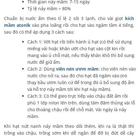
Thời gian nảy mầm: 7-15 ngày
Tỷ lệ nảy mầm > 80%
Chuẩn bị nước ấm theo tỉ lệ 2 sôi 3 lạnh, cho vài giọt
kích
mầm atonik
vào pha loãng rồi cho hạt vào ngâm tầm 4 tiếng,
sau đó có thể áp dụng 3 cách sau:
Cách 1: Vớt hạt rồi tiến hành ủ hạt (có thể sử dụng
miếng vải hoặc khăn ướt cho hạt vào cột kín rồi
mang vào ủ chỗ mát, nếu thấy khăn khô thì bổ sung
nước để giữ ẩm.
Cách 2: Dùng
viên nén ươm mầm
: cho viên nén vào
nước cho nở ra, sau đó cho hạt đã ngâm vào (nó
thay bầu ươm luôn cứ để trong đó ủ bổ sung độ ẩm
và hỗ trợ nảy mầm tới khi hạt nảy mầm).
Cách 3: Có thể gieo trực tiếp vào chậu đất ẩm rồi
phủ 1 lớp nilon lên trên, dùng tăm đâm thủng vài lỗ
cho thoáng chậu rồi để chỗ mát. Vài ngày là nảy
mầm.
Khi hạt nứt nanh nảy mầm theo dõi thêm, khi ra lá thật thì
trồng vào chậu, trồng sớm khi dễ ngắn để đỡ bị đứt dễ cây