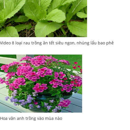
Video 8 loại rau trồng ăn tết siêu ngon, nhúng lẩu bao phê
Hoa vân anh trồng vào mùa nào