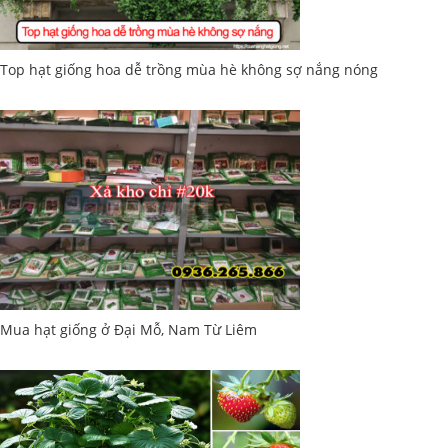
Top hạt giống hoa dễ trồng mùa hè không sợ nắng nóng
Mua hạt giống ở Đại Mỗ, Nam Từ Liêm