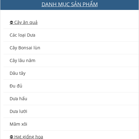
DANH MỤC SẢN PHẨM
⛔️ Cây ăn quả
Các loại Dưa
Cây Bonsai lùn
Cây lâu năm
Dâu tây
Đu đủ
Dưa hấu
Dưa lưới
Mâm xôi
⛔️ Hạt giống hoa