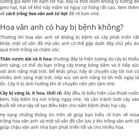
sương giá kèm rét đậm rét hại, đây là thời điểm không lý tưởng để
gieo hạt, hạt sẽ khó nảy mầm và nguy cơ hỏng rất cao. Xem thêm
về
cách trồng hoa vân anh từ hạt
để rõ hơn nhé.
Hoa vân anh có hay bị bệnh không?
Thường thì hoa vân anh sẽ không bị bệnh và cây phát triển rất
khỏe, một số vấn đề mà vân anh có thể gặp dưới đây chủ yếu do
quá trình trồng và chăm sóc:
Thân vươn dài và ít hoa:
thường đây là hiện tượng do cây bị thiế
ánh sáng, có thể do bạn trồng cây trong bóng dâm và ít tiếp xúc
với ánh nắng mặt trời. Để khắc phục hãy di chuyển cây tới nơi có
nhiều ánh sáng mặt trời, tiếp xúc với ánh nắng từ 6h mỗi ngày là
ổn. Cây ít bị ảnh hưởng khi di chuyển nên yên tâm nhé.
Cây bị vàng lá, ít hoa, thối rễ:
đây đều là biểu hiện của thoát nước
kém, hãy kiểm tra nơi trồng ngay nhé. Và cần tránh tưới cây vào
buổi tối như vậy sẽ tạo điều kiện cho nấm bệnh khác hại cây.
Hy vọng những thông tin trên sẽ giúp bạn hiểu rõ hơn về mùa
trồng hoa vân anh và một số vấn đề cần lưu ý khi trồng vân anh sẽ
giúp chậu vân anh nhà bạn phát triển tốt và cho nhiều hoa.