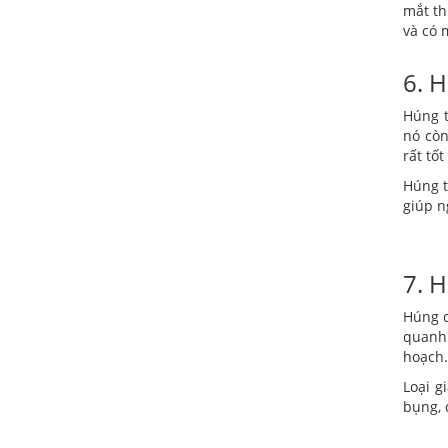
mắt th
và có 
6. 
Húng t
nó còn
rất tố
Húng t
giúp n
7. 
Húng q
quanh 
hoạch.
Loại g
bụng, 