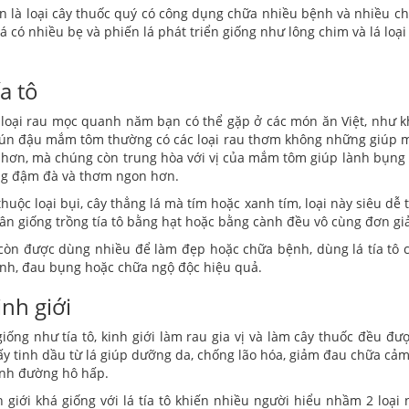
n là loại cây thuốc quý có công dụng chữa nhiều bệnh và nhiều ch
 lá có nhiều bẹ và phiến lá phát triển giống như lông chim và lá loạ
ía tô
 loại rau mọc quanh năm bạn có thể gặp ở các món ăn Việt, như k
ún đậu mắm tôm thường có các loại rau thơm không những giúp 
hơn, mà chúng còn trung hòa với vị của mắm tôm giúp lành bụng
ng đậm đà và thơm ngon hơn.
 thuộc loại bụi, cây thẳng lá mà tím hoặc xanh tím, loại này siêu dễ
ân giống trồng tía tô bằng hạt hoặc bằng cành đều vô cùng đơn gi
 còn được dùng nhiều để làm đẹp hoặc chữa bệnh, dùng lá tía tô có
nh, đau bụng hoặc chữa ngộ độc hiệu quả.
inh giới
iống như tía tô, kinh giới làm rau gia vị và làm cây thuốc đều đư
lấy tinh dầu từ lá giúp dưỡng da, chống lão hóa, giảm đau chữa cả
nh đường hô hấp.
h giới khá giống với lá tía tô khiến nhiều người hiểu nhầm 2 loại 