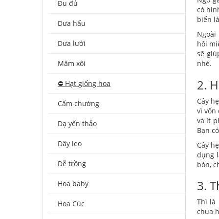
Đu đủ
có hìn
biến l
Dưa hấu
Ngoài 
Dưa lưới
hôi mi
sẽ giú
Mâm xôi
nhé.
2. H
⛔️ Hạt giống hoa
Cây hẹ
Cẩm chướng
vì vốn
và ít 
Dạ yến thảo
Bạn có
Dây leo
Cây hẹ
dụng l
Dễ trồng
bón, c
3. T
Hoa baby
Thì là
Hoa Cúc
chua h