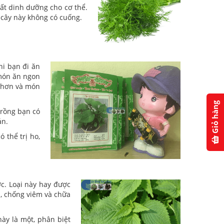
ất dinh dưỡng cho cơ thể.
i cây này không có cuống.
hi bạn đi ăn
món ăn ngon
 hơn và món
Giỏ hàng
 trồng bạn có
ản.
 thể trị ho,
ợc. Loại này hay được
m, chống viêm và chữa
này là một, phân biệt