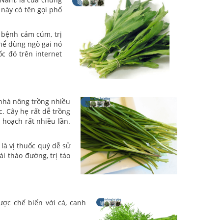
 này có tên gọi phổ
 bệnh cảm cúm, trị
thể dùng ngò gai nó
c đó trên internet
c nhà nông trồng nhiều
c. Cây hẹ rất dễ trồng
u hoạch rất nhiều lần.
là vị thuốc quý dễ sử
ái tháo đường, trị táo
được chế biến với cá, canh