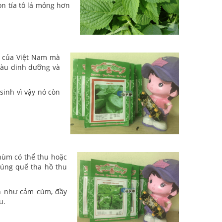
òn tía tô lá mỏng hơn
ến của Việt Nam mà
giàu dinh dưỡng và
sinh vì vậy nó còn
hùm có thể thu hoặc
húng quế tha hồ thu
nh như cảm cúm, đầy
u.