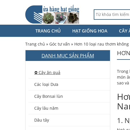
TRANG CHỦ
HẠT GIỐNG HOA
CÂY 
Trang chủ
»
Góc tư vấn
»
Hơn 10 loại rau thơm không
HƠN
DANH MỤC SẢN PHẨM
Trong 
⛔️ Cây ăn quả
món ăn
sao và
Các loại Dưa
Hơn
Cây Bonsai lùn
N
Cây lâu năm
1. N
Dâu tây
Ngò ga