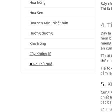
Hoa hồng
Đây cò
Thì là
Hoa Sen
Hoa sen Mini Nhật bản
4. T
Hướng dương
Đây là
món b
miệng 
Khó trồng
ăn cũ
Cây Khổng lồ
Tía tô
thể nh
⛔️ Rau củ quả
Tía tô
cảm lạ
5. K
Cùng g
chiết 
các bệ
Lá kin