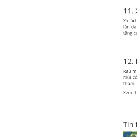
11. 
Xà lác
làn da
tăng c
12. 
Rau mù
mùi có
thơm. 
Xem t
Tin 