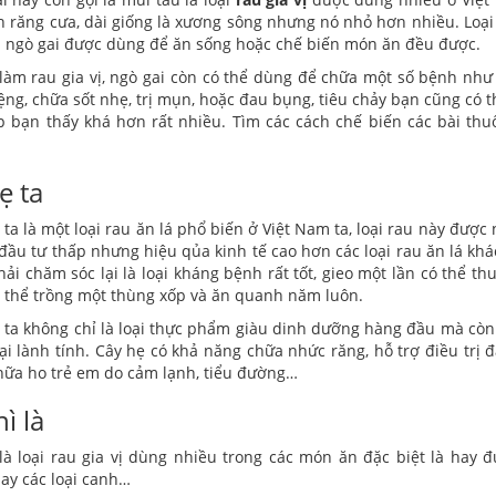
h răng cưa, dài giống là xương sông nhưng nó nhỏ hơn nhiều. Loại
à ngò gai được dùng để ăn sống hoặc chế biến món ăn đều được.
làm rau gia vị, ngò gai còn có thể dùng để chữa một số bệnh như
ệng, chữa sốt nhẹ, trị mụn, hoặc đau bụng, tiêu chảy bạn cũng có 
p bạn thấy khá hơn rất nhiều. Tìm các cách chế biến các bài thuố
ẹ ta
 ta là một loại rau ăn lá phổ biến ở Việt Nam ta, loại rau này đượ
 đầu tư thấp nhưng hiệu qủa kinh tế cao hơn các loại rau ăn lá khá
phải chăm sóc lại là loại kháng bệnh rất tốt, gieo một lần có thể th
 thể trồng một thùng xốp và ăn quanh năm luôn.
 ta không chỉ là loại thực phẩm giàu dinh dưỡng hàng đầu mà còn 
ại lành tính. Cây hẹ có khả năng chữa nhức răng, hỗ trợ điều trị đ
hữa ho trẻ em do cảm lạnh, tiểu đường…
hì là
 là loại rau gia vị dùng nhiều trong các món ăn đặc biệt là hay 
ay các loại canh…