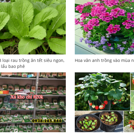
8 loại rau trồng ăn tết siêu ngon,
Hoa vân anh trồng vào mùa 
 lẩu bao phê