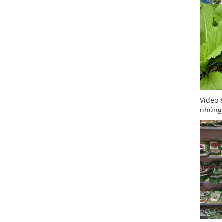
Video 
nhúng