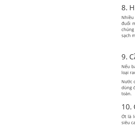
8. H
Nhiều 
đuổi m
chúng 
sạch m
9. C
Nếu bạ
loại r
Nước c
dùng đ
toàn.
10. 
Ớt là 
siêu c