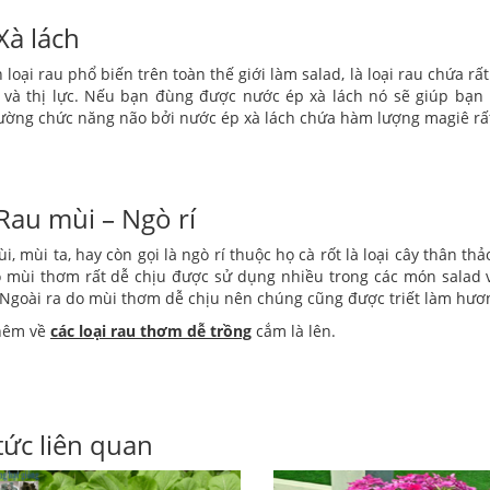
Xà lách
h loại rau phổ biến trên toàn thế giới làm salad, là loại rau chứa rấ
 và thị lực. Nếu bạn đùng được nước ép xà lách nó sẽ giúp bạn
ường chức năng não bởi nước ép xà lách chứa hàm lượng magiê rất
Rau mùi – Ngò rí
i, mùi ta, hay còn gọi là ngò rí thuộc họ cà rốt là loại cây thân th
 mùi thơm rất dễ chịu được sử dụng nhiều trong các món salad v
Ngoài ra do mùi thơm dễ chịu nên chúng cũng được triết làm hươn
hêm về
các loại rau thơm dễ trồng
cắm là lên.
tức liên quan