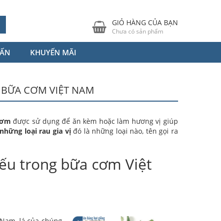
GIỎ HÀNG CỦA BẠN
Chưa có sản phẩm
VẤN
KHUYẾN MÃI
 BỮA CƠM VIỆT NAM
hơm
được sử dụng để ăn kèm hoặc làm hương vị giúp
những loại rau gia vị
đó là những loại nào, tên gọi ra
iếu trong bữa cơm Việt
Nam, lá của chúng