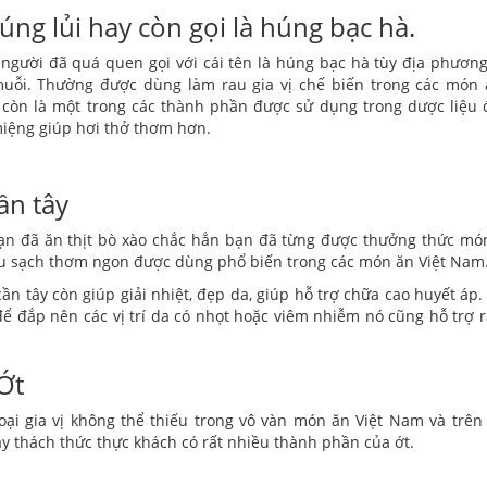
úng lủi hay còn gọi là húng bạc hà.
người đã quá quen gọi với cái tên là húng bạc hà tùy địa phươn
uỗi. Thường được dùng làm rau gia vị chế biến trong các món 
còn là một trong các thành phần được sử dụng trong dược liệu 
iệng giúp hơi thở thơm hơn.
ần tây
n đã ăn thịt bò xào chắc hẳn bạn đã từng được thưởng thức món 
au sạch thơm ngon được dùng phổ biến trong các món ăn Việt Nam
ần tây còn giúp giải nhiệt, đẹp da, giúp hỗ trợ chữa cao huyết áp.
ể đắp nên các vị trí da có nhọt hoặc viêm nhiễm nó cũng hỗ trợ 
Ớt
loại gia vị không thể thiếu trong vô vàn món ăn Việt Nam và trên
ay thách thức thực khách có rất nhiều thành phần của ớt.