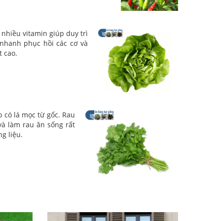
t nhiều vitamin giúp duy trì
 nhanh phục hồi các cơ và
 cao.
ảo có lá mọc từ gốc. Rau
à làm rau ăn sống rất
g liệu.