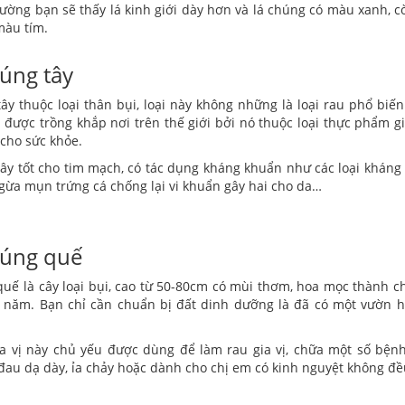
ường bạn sẽ thấy lá kinh giới dày hơn và lá chúng có màu xanh, c
màu tím.
Húng tây
ây thuộc loại thân bụi, loại này không những là loại rau phổ bi
 được trồng khắp nơi trên thế giới bởi nó thuộc loại thực phẩm 
t cho sức khỏe.
ây tốt cho tim mạch, có tác dụng kháng khuẩn như các loại kháng 
gừa mụn trứng cá chống lại vi khuẩn gây hai cho da…
Húng quế
uế là cây loại bụi, cao từ 50-80cm có mùi thơm, hoa mọc thành c
năm. Bạn chỉ cần chuẩn bị đất dinh dưỡng là đã có một vườn 
ia vị này chủ yếu được dùng để làm rau gia vị, chữa một số bệ
đau dạ dày, ỉa chảy hoặc dành cho chị em có kinh nguyệt không đề