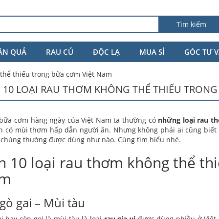
Tìm kiếm
ĂN QUẢ
RAU CỦ
ĐỘC LẠ
MUA SỈ
GÓC TƯ 
 thể thiếu trong bữa cơm Việt Nam
 10 LOẠI RAU THƠM KHÔNG THỂ THIẾU TRONG
bữa cơm hàng ngày của Việt Nam ta thường có
những loại rau t
 có mùi thơm hấp dẫn người ăn. Nhưng không phải ai cũng biết
 chúng thường được dùng như nào. Cùng tìm hiểu nhé.
 10 loại rau thơm không thể th
am
gò gai – Mùi tàu
i hay còn gọi là mùi tàu là loại
rau gia vị
được dùng nhiều ở Việt 