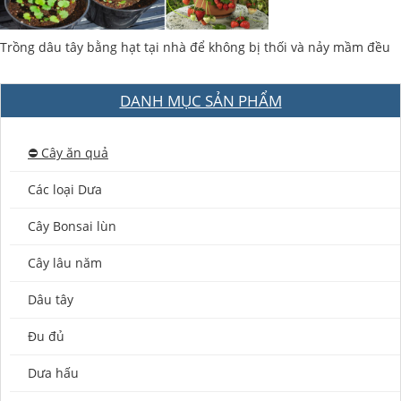
Trồng dâu tây bằng hạt tại nhà để không bị thối và nảy mầm đều
DANH MỤC SẢN PHẨM
⛔️ Cây ăn quả
Các loại Dưa
Cây Bonsai lùn
Cây lâu năm
Dâu tây
Đu đủ
Dưa hấu