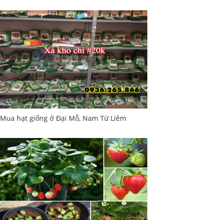
Mua hạt giống ở Đại Mỗ, Nam Từ Liêm