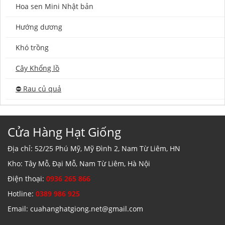
Hoa sen Mini Nhật bản
Hướng dương
Khó trồng
Cây Khổng lồ
⛔️ Rau củ quả
Cửa Hàng Hạt Giống
Địa chỉ: 52/25 Phú Mỹ, Mỹ Đình 2, Nam Từ Liêm, HN
Kho: Tây Mỗ, Đại Mỗ, Nam Từ Liêm, Hà Nội
Điện thoại:
0936 265 866
Hotline:
0389 986 925
Email: cuahanghatgiong.net@gmail.com