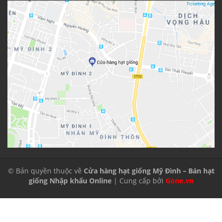
© Bản quyền thuộc về
Cửa hàng hạt giống Mỹ Đình – Bán hạt
giống Nhập khẩu Online
| Cung cấp bởi
Gone.vn