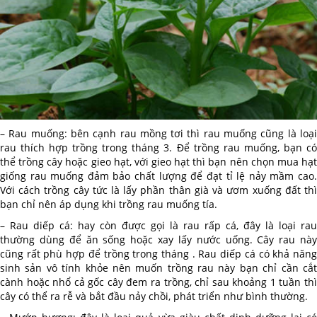
– Rau muống: bên cạnh rau mồng tơi thì rau muống cũng là loại
rau thích hợp trồng trong tháng 3. Để trồng rau muống, bạn có
thể trồng cây hoặc gieo hạt, với gieo hạt thì bạn nên chọn mua hạt
giống rau muống đảm bảo chất lượng để đạt tỉ lệ nảy mầm cao.
Với cách trồng cây tức là lấy phần thân già và ươm xuống đất thì
bạn chỉ nên áp dụng khi trồng rau muống tía.
– Rau diếp cá: hay còn được gọi là rau rấp cá, đây là loại rau
thường dùng để ăn sống hoặc xay lấy nước uống. Cây rau này
cũng rất phù hợp để trồng trong tháng . Rau diếp cá có khả năng
sinh sản vô tính khỏe nên muốn trồng rau này bạn chỉ cần cắt
cành hoặc nhổ cả gốc cây đem ra trồng, chỉ sau khoảng 1 tuần thì
cây có thể ra rễ và bắt đầu nảy chồi, phát triển như bình thường.