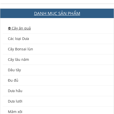
DANH MỤC SẢN PHẨM
⛔️ Cây ăn quả
Các loại Dưa
Cây Bonsai lùn
Cây lâu năm
Dâu tây
Đu đủ
Dưa hấu
Dưa lưới
Mâm xôi