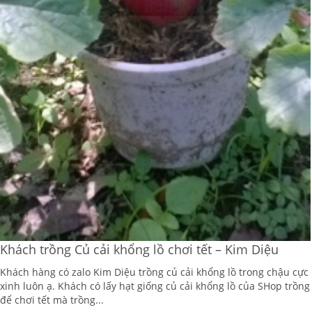
Khách trồng Củ cải khổng lồ chơi tết – Kim Diệu
Khách hàng có zalo Kim Diệu trồng củ cải khổng lồ trong chậu cực
xinh luôn ạ. Khách có lấy hạt giống củ cải khổng lồ của SHop trồng
để chơi tết mà trồng...