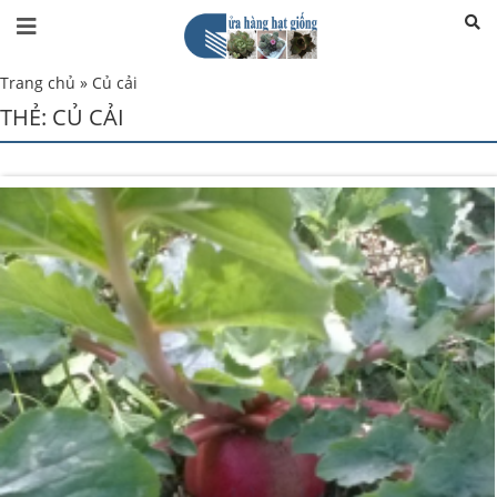
Trang chủ
»
Củ cải
THẺ:
CỦ CẢI