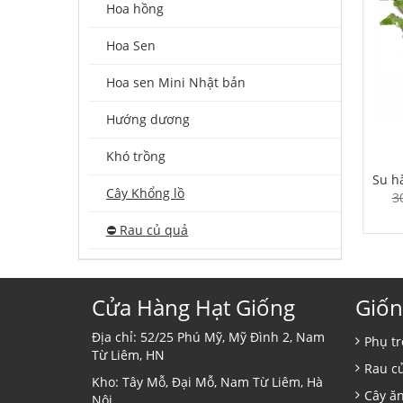
Hoa hồng
Hoa Sen
Hoa sen Mini Nhật bản
Hướng dương
Khó trồng
Su h
Cây Khổng lồ
3
⛔️ Rau củ quả
Cửa Hàng Hạt Giống
Giốn
Địa chỉ: 52/25 Phú Mỹ, Mỹ Đình 2, Nam
Phụ tr
Từ Liêm, HN
Rau c
Kho: Tây Mỗ, Đại Mỗ, Nam Từ Liêm, Hà
Cây ă
Nội