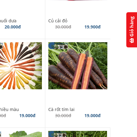
Giỏ hàng
muối dưa
Củ cải đỏ
20.000đ
30.000đ
19.900đ
nhiều màu
Cà rốt tím lai
00đ
19.000đ
30.000đ
19.000đ