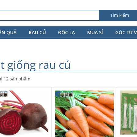
Tìm kiếm
ĂN QUẢ
RAU CỦ
ĐỘC LẠ
MUA SỈ
GÓC TƯ 
t giống rau củ
hị 12 sản phẩm