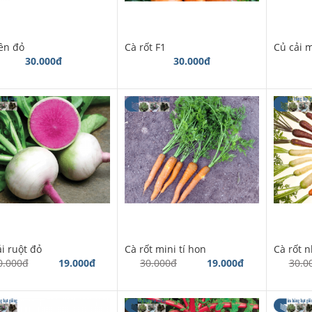
ền đỏ
Cà rốt F1
Củ cải 
30.000đ
30.000đ
i ruột đỏ
Cà rốt mini tí hon
Cà rốt 
0.000đ
19.000đ
30.000đ
19.000đ
30.0