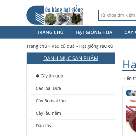
TRANG CHỦ
HẠT GIỐNG HOA
CÂY 
Trang chủ
»
Rau củ quả
»
Hạt giống rau củ
DANH MỤC SẢN PHẨM
Hạ
⛔️ Cây ăn quả
Hiển t
Các loại Dưa
Cây Bonsai lùn
Cây lâu năm
Dâu tây