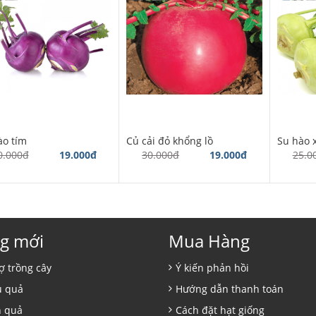
ào tím
Củ cải đỏ khổng lồ
Su hào 
0.000đ
19.000đ
30.000đ
19.000đ
25.0
g mới
Mua Hàng
ợ trồng cây
Ý kiến phản hồi
ủ quả
Hướng dẫn thanh toán
n quả
Cách đặt hạt giống