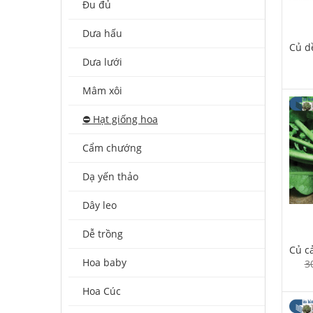
Đu đủ
Dưa hấu
Củ d
Dưa lưới
Mâm xôi
⛔️ Hạt giống hoa
Cẩm chướng
Dạ yến thảo
Dây leo
Dễ trồng
Củ cả
Hoa baby
3
Hoa Cúc