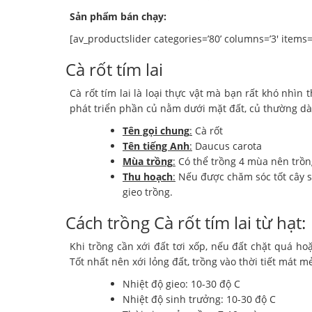
Sản phẩm bán chạy:
[av_productslider categories=’80’ columns=’3′ items=’9′
Cà rốt tím lai
Cà rốt tím lai là loại thực vật mà bạn rất khó nhìn
phát triển phần củ nằm dưới mặt đất, củ thường dài 
Tên gọi chung
:
Cà rốt
Tên tiếng Anh
:
Daucus carota
Mùa trồng
:
Có thể trồng 4 mùa nên trồng
Thu hoạch
:
Nếu được chăm sóc tốt cây s
gieo trồng.
Cách trồng Cà rốt tím lai từ hạt:
Khi trồng cần xới đất tơi xốp, nếu đất chặt quá h
Tốt nhất nên xới lỏng đất, trồng vào thời tiết mát m
Nhiệt độ gieo: 10-30 độ C
Nhiệt độ sinh trưởng: 10-30 độ C