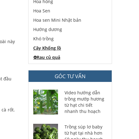
Hoa hồng
Hoa Sen
Hoa sen Mini Nhật bản
Hướng dương
Khó trồng
loài này
Cây Khổng lồ
⛔️
Rau củ quả
GÓC TƯ VẤN
ắt đầu
Video hướng dẫn
trồng mướp hương
từ hạt chi tiết
cà rốt.
nhanh thu hoạch
Trồng súp lơ baby
từ hạt tại nhà hơn