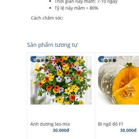
Thời gian nảy mầm: 7-10 ngày
Tỷ lệ nảy mầm > 80%
Cách chăm sóc:
Sản phẩm tương tự
Ánh dương leo mix
Bí ngô đỏ F1
30.000đ
30.000đ