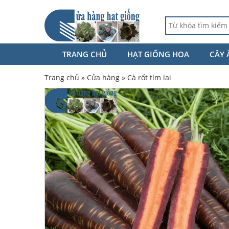
TRANG CHỦ
HẠT GIỐNG HOA
CÂY 
Trang chủ
»
Cửa hàng
»
Cà rốt tím lai