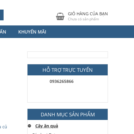
GIỎ HÀNG CỦA BẠN
Chưa có sản phẩm
VẤN
KHUYẾN MÃI
HỖ TRỢ TRỰC TUYẾN
0936265866
DANH MỤC SẢN PHẨM
⛔️
Cây ăn quả
u củ