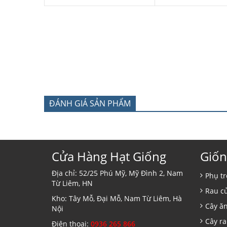
ĐÁNH GIÁ SẢN PHẨM
Cửa Hàng Hạt Giống
Giốn
Địa chỉ: 52/25 Phú Mỹ, Mỹ Đình 2, Nam
Phụ tr
Từ Liêm, HN
Rau c
Kho: Tây Mỗ, Đại Mỗ, Nam Từ Liêm, Hà
Cây ă
Nội
Cây ra
Điện thoại:
0936 265 866