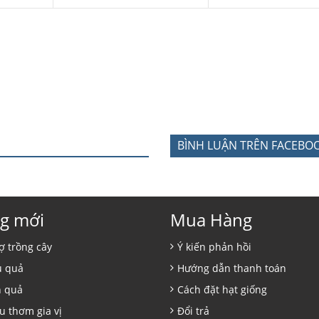
BÌNH LUẬN TRÊN FACEBO
g mới
Mua Hàng
ợ trồng cây
Ý kiến phản hồi
ủ quả
Hướng dẫn thanh toán
n quả
Cách đặt hạt giống
u thơm gia vị
Đổi trả