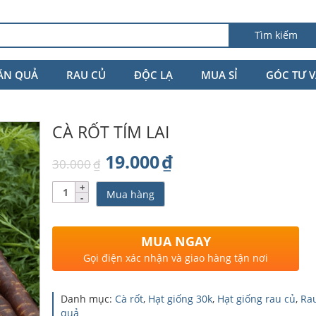
Tìm kiếm
ĂN QUẢ
RAU CỦ
ĐỘC LẠ
MUA SỈ
GÓC TƯ 
CÀ RỐT TÍM LAI
Giá
Giá
19.000
₫
30.000
₫
gốc
hiện
Số
Mua hàng
lượng
là:
tại
30.000₫.
là:
MUA NGAY
19.000₫.
Gọi điện xác nhận và giao hàng tận nơi
Danh mục:
Cà rốt
,
Hạt giống 30k
,
Hạt giống rau củ
,
Ra
quả