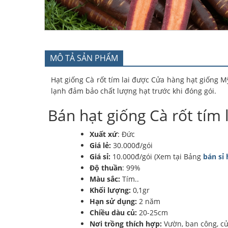
MÔ TẢ SẢN PHẨM
Hạt giống Cà rốt tím lai được Cửa hàng hạt giống 
lạnh đảm bảo chất lượng hạt trước khi đóng gói.
Bán hạt giống Cà rốt tím l
Xuất xứ
: Đức
Giá lẻ:
30.000đ/gói
Giá sỉ:
10.000đ/gói (Xem tại Bảng
bán sỉ 
Độ thuần
: 99%
Màu sắc:
Tím..
Khối lượng:
0,1gr
Hạn sử dụng:
2 năm
Chiều dàu củ:
20-25cm
Nơi trồng thích hợp:
Vườn, ban công, cử