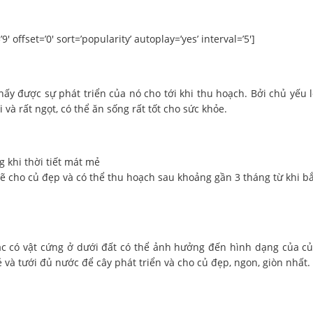
 offset=’0′ sort=’popularity’ autoplay=’yes’ interval=’5′]
 thấy được sự phát triển của nó cho tới khi thu hoạch. Bởi chủ yếu 
và rất ngọt, có thể ăn sống rất tốt cho sức khỏe.
 khi thời tiết mát mẻ
ẽ cho củ đẹp và có thể thu hoạch sau khoảng gần 3 tháng từ khi b
oặc có vật cứng ở dưới đất có thể ảnh hưởng đến hình dạng của củ 
ẻ và tưới đủ nước để cây phát triển và cho củ đẹp, ngon, giòn nhất.