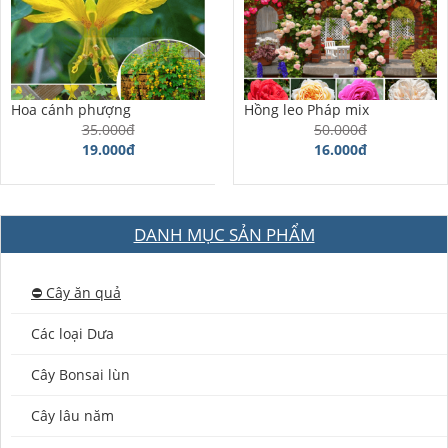
Hoa cánh phượng
Hồng leo Pháp mix
35.000đ
50.000đ
19.000đ
16.000đ
DANH MỤC SẢN PHẨM
⛔️ Cây ăn quả
Các loại Dưa
Cây Bonsai lùn
Cây lâu năm