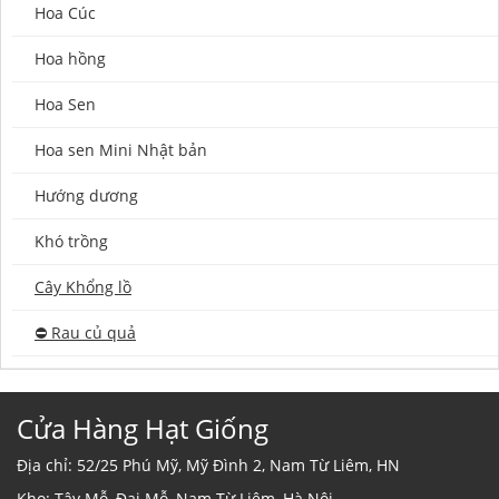
Hoa Cúc
Hoa hồng
Hoa Sen
Hoa sen Mini Nhật bản
Hướng dương
Khó trồng
Cây Khổng lồ
⛔️ Rau củ quả
Cửa Hàng Hạt Giống
Địa chỉ: 52/25 Phú Mỹ, Mỹ Đình 2, Nam Từ Liêm, HN
Kho: Tây Mỗ, Đại Mỗ, Nam Từ Liêm, Hà Nội