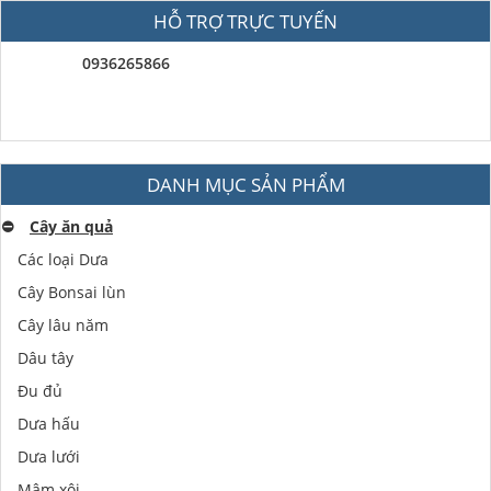
HỖ TRỢ TRỰC TUYẾN
0936265866
DANH MỤC SẢN PHẨM
⛔️
Cây ăn quả
Các loại Dưa
Cây Bonsai lùn
Cây lâu năm
Dâu tây
Đu đủ
Dưa hấu
Dưa lưới
Mâm xôi