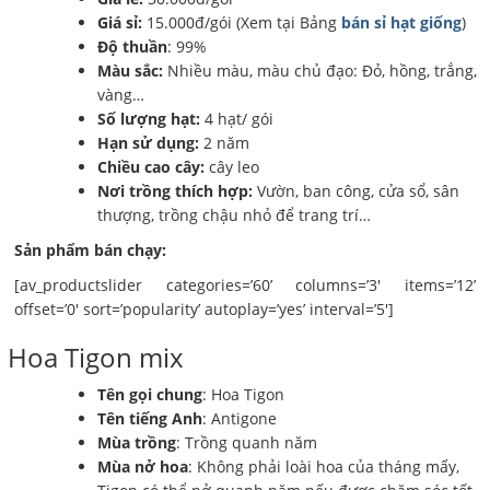
Giá sỉ:
15.000đ/gói (Xem tại Bảng
bán sỉ hạt giống
)
Độ thuần
: 99%
Màu sắc:
Nhiều màu, màu chủ đạo: Đỏ, hồng, trắng,
vàng…
Số lượng hạt:
4 hạt/ gói
Hạn sử dụng:
2 năm
Chiều cao cây:
cây leo
Nơi trồng thích hợp:
Vườn, ban công, cửa sổ, sân
thượng, trồng chậu nhỏ để trang trí…
Sản phẩm bán chạy:
[av_productslider categories=’60’ columns=’3′ items=’12’
offset=’0′ sort=’popularity’ autoplay=’yes’ interval=’5′]
Hoa Tigon mix
Tên gọi chung
: Hoa Tigon
Tên tiếng Anh
: Antigone
Mùa trồng
: Trồng quanh năm
Mùa nở hoa
: Không phải loài hoa của tháng mấy,