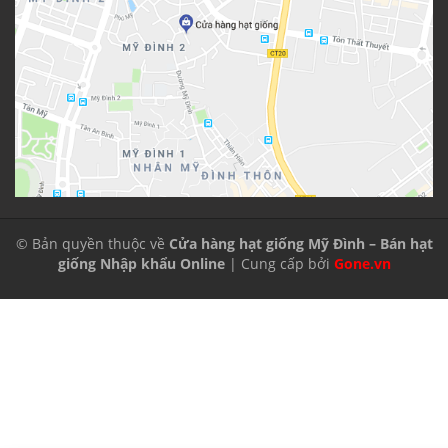
© Bản quyền thuộc về
Cửa hàng hạt giống Mỹ Đình – Bán hạt
giống Nhập khẩu Online
| Cung cấp bởi
Gone.vn