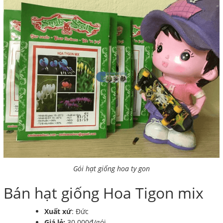
Gói hạt giống hoa ty gon
Bán hạt giống Hoa Tigon mix
Xuất xứ
: Đức
Giá lẻ:
30.000đ/gói