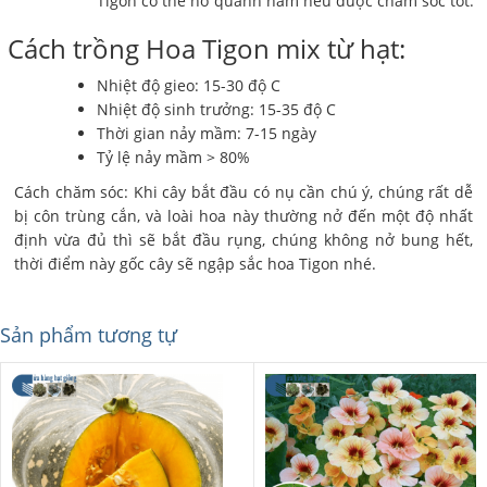
Tigon có thể nở quanh năm nếu được chăm sóc tốt.
Cách trồng Hoa Tigon mix từ hạt:
Nhiệt độ gieo: 15-30 độ C
Nhiệt độ sinh trưởng: 15-35 độ C
Thời gian nảy mầm: 7-15 ngày
Tỷ lệ nảy mầm > 80%
Cách chăm sóc: Khi cây bắt đầu có nụ cần chú ý, chúng rất dễ
bị côn trùng cắn, và loài hoa này thường nở đến một độ nhất
định vừa đủ thì sẽ bắt đầu rụng, chúng không nở bung hết,
thời điểm này gốc cây sẽ ngập sắc hoa Tigon nhé.
Sản phẩm tương tự