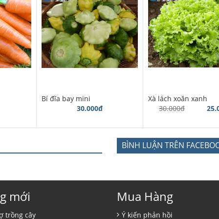
Bí đĩa bay mini
Xà lách xoăn xanh
30.000đ
30.000đ
25.
BÌNH LUẬN TRÊN FACEBO
g mới
Mua Hàng
ợ trồng cây
Ý kiến phản hồi