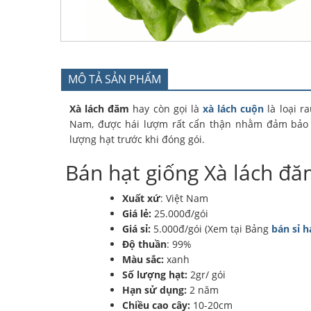
MÔ TẢ SẢN PHẨM
Xà lách đăm
hay còn gọi là
xà lách cuộn
là loại r
Nam, được hái lượm rất cẩn thận nhằm đảm bảo 
lượng hạt trước khi đóng gói.
Bán hạt giống Xà lách đ
Xuất xứ
: Việt Nam
Giá lẻ:
25.000đ/gói
Giá sỉ:
5.000đ/gói (Xem tại Bảng
bán sỉ h
Độ thuần
: 99%
Màu sắc:
xanh
Số lượng hạt:
2gr/ gói
Hạn sử dụng:
2 năm
Chiều cao cây:
10-20cm