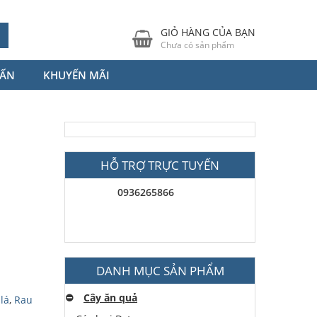
GIỎ HÀNG CỦA BẠN
Chưa có sản phẩm
VẤN
KHUYẾN MÃI
HỖ TRỢ TRỰC TUYẾN
0936265866
DANH MỤC SẢN PHẨM
⛔️
Cây ăn quả
lá
,
Rau