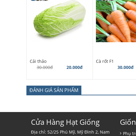
Cải thảo
Cà rốt F1
30.000đ
20.000đ
30.000đ
ĐÁNH GIÁ SẢN PHẨM
Cửa Hàng Hạt Giống
Giốn
Địa chỉ: 52/25 Phú Mỹ, Mỹ Đình 2, Nam
Phụ tr