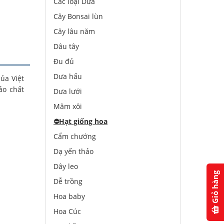
Các loại Dưa
Cây Bonsai lùn
Cây lâu năm
Dâu tây
Đu đủ
Dưa hấu
của Việt
ảo chất
Dưa lưới
Mâm xôi
⛔️
Hạt giống hoa
Cẩm chướng
Dạ yến thảo
Dây leo
Giỏ hàng
Dễ trồng
Hoa baby
Hoa Cúc