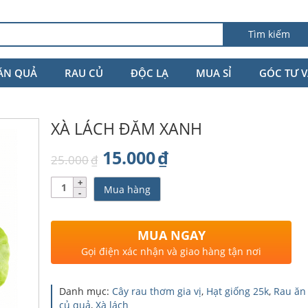
Tìm kiếm
ĂN QUẢ
RAU CỦ
ĐỘC LẠ
MUA SỈ
GÓC TƯ 
XÀ LÁCH ĐĂM XANH
Giá
Giá
15.000
₫
25.000
₫
gốc
hiện
Số
Mua hàng
lượng
là:
tại
25.000₫.
là:
MUA NGAY
15.000₫.
Gọi điện xác nhận và giao hàng tận nơi
Danh mục:
Cây rau thơm gia vị
,
Hạt giống 25k
,
Rau ăn 
củ quả
,
Xà lách