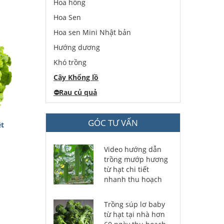
Hoa hồng
Hoa Sen
Hoa sen Mini Nhật bản
Hướng dương
Khó trồng
Cây Khổng lồ
⛔️
Rau củ quả
GÓC TƯ VẤN
ệt
Video hướng dẫn
trồng mướp hương
từ hạt chi tiết
nhanh thu hoạch
Trồng súp lơ baby
từ hạt tại nhà hơn