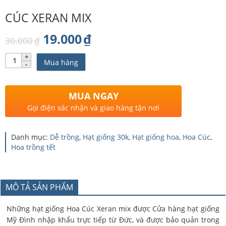
CÚC XERAN MIX
Giá
Giá
19.000
₫
30.000
₫
gốc
hiện
Số
Mua hàng
lượng
là:
tại
30.000₫.
là:
MUA NGAY
19.000₫.
Gọi điện xác nhận và giao hàng tận nơi
Danh mục:
Dễ trồng
,
Hạt giống 30k
,
Hạt giống hoa
,
Hoa Cúc
,
Hoa trồng tết
MÔ TẢ SẢN PHẨM
Những hạt giống Hoa Cúc Xeran mix được Cửa hàng hạt giống
Mỹ Đình nhập khẩu trực tiếp từ Đức, và được bảo quản trong