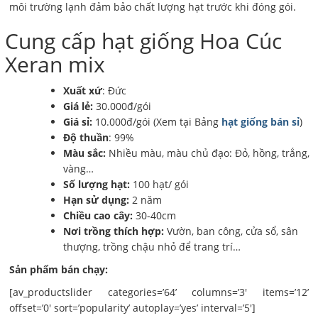
môi trường lạnh đảm bảo chất lượng hạt trước khi đóng gói.
Cung cấp hạt giống Hoa Cúc
Xeran mix
Xuất xứ
: Đức
Giá lẻ:
30.000đ/gói
Giá sỉ:
10.000đ/gói (Xem tại Bảng
hạt giống bán sỉ
)
Độ thuần
: 99%
Màu sắc:
Nhiều màu, màu chủ đạo: Đỏ, hồng, trắng,
vàng…
Số lượng hạt:
100 hạt/ gói
Hạn sử dụng:
2 năm
Chiều cao cây:
30-40cm
Nơi trồng thích hợp:
Vườn, ban công, cửa sổ, sân
thượng, trồng chậu nhỏ để trang trí…
Sản phẩm bán chạy:
[av_productslider categories=’64’ columns=’3′ items=’12’
offset=’0′ sort=’popularity’ autoplay=’yes’ interval=’5′]