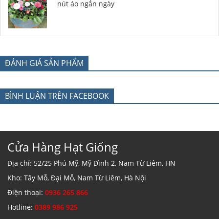
nút áo ngắn ngày
ĐÁNH GIÁ SẢN PHẨM
BÌNH LUẬN TRÊN FACEBOOK
Cửa Hàng Hạt Giống
Địa chỉ: 52/25 Phú Mỹ, Mỹ Đình 2, Nam Từ Liêm, HN
Kho: Tây Mỗ, Đại Mỗ, Nam Từ Liêm, Hà Nội
Điện thoại:
0936 265 866
Hotline:
0389 986 925