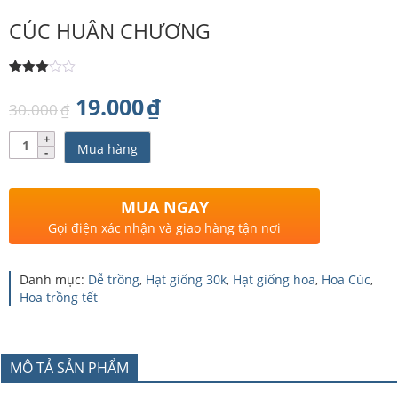
CÚC HUÂN CHƯƠNG
3.00
1
trên 5
Giá
Giá
19.000
₫
30.000
₫
dựa
trên
gốc
hiện
đánh
Số
giá
Mua hàng
lượng
là:
tại
30.000₫.
là:
MUA NGAY
19.000₫.
Gọi điện xác nhận và giao hàng tận nơi
Danh mục:
Dễ trồng
,
Hạt giống 30k
,
Hạt giống hoa
,
Hoa Cúc
,
Hoa trồng tết
MÔ TẢ SẢN PHẨM