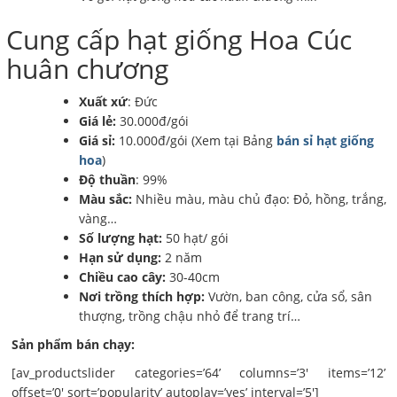
Cung cấp hạt giống Hoa Cúc
huân chương
Xuất xứ
: Đức
Giá lẻ:
30.000đ/gói
Giá sỉ:
10.000đ/gói (Xem tại Bảng
bán sỉ hạt giống
hoa
)
Độ thuần
: 99%
Màu sắc:
Nhiều màu, màu chủ đạo: Đỏ, hồng, trắng,
vàng…
Số lượng hạt:
50 hạt/ gói
Hạn sử dụng:
2 năm
Chiều cao cây:
30-40cm
Nơi trồng thích hợp:
Vườn, ban công, cửa sổ, sân
thượng, trồng chậu nhỏ để trang trí…
Sản phẩm bán chạy:
[av_productslider categories=’64’ columns=’3′ items=’12’
offset=’0′ sort=’popularity’ autoplay=’yes’ interval=’5′]