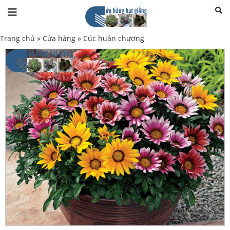
Trang chủ
»
Cửa hàng
»
Cúc huân chương