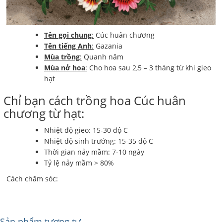
Tên gọi chung
:
Cúc huân chương
Tên tiếng Anh
:
Gazania
Mùa trồng
:
Quanh năm
Mùa nở hoa
:
Cho hoa sau 2,5 – 3 tháng từ khi gieo
hạt
Chỉ bạn cách trồng hoa Cúc huân
chương từ hạt:
Nhiệt độ gieo: 15-30 độ C
Nhiệt độ sinh trưởng: 15-35 độ C
Thời gian nảy mầm: 7-10 ngày
Tỷ lệ nảy mầm > 80%
Cách chăm sóc:
Sản phẩm tương tự