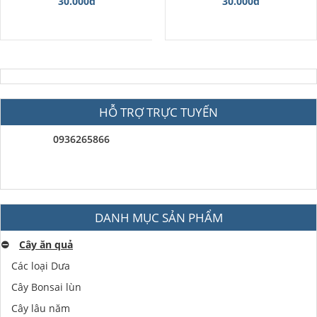
30.000đ
30.000đ
HỖ TRỢ TRỰC TUYẾN
0936265866
DANH MỤC SẢN PHẨM
⛔️
Cây ăn quả
Các loại Dưa
Cây Bonsai lùn
Cây lâu năm