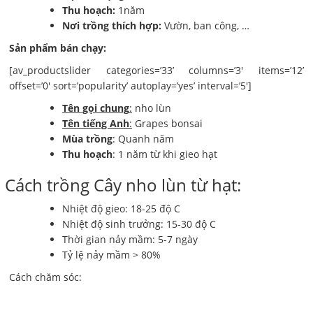
Thu hoạch:
1năm
Nơi trồng thích hợp:
Vườn, ban công, …
Sản phẩm bán chạy:
[av_productslider categories=’33’ columns=’3′ items=’12’
offset=’0′ sort=’popularity’ autoplay=’yes’ interval=’5′]
Tên gọi chung
:
nho lùn
Tên tiếng Anh
:
Grapes bonsai
Mùa trồng
: Quanh năm
Thu hoạch
: 1 năm từ khi gieo hạt
Cách trồng Cây nho lùn từ hạt:
Nhiệt độ gieo: 18-25 độ C
Nhiệt độ sinh trưởng: 15-30 độ C
Thời gian nảy mầm: 5-7 ngày
Tỷ lệ nảy mầm > 80%
Cách chăm sóc: