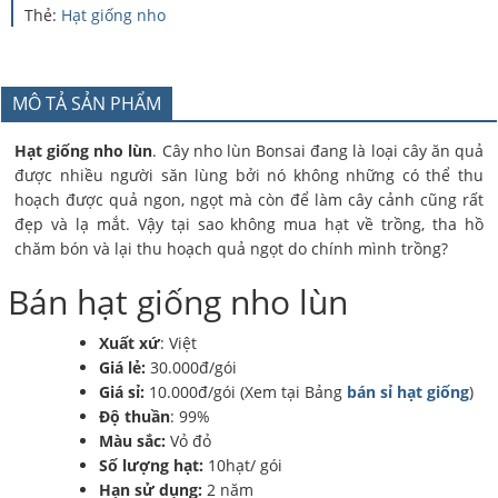
Thẻ:
Hạt giống nho
MÔ TẢ SẢN PHẨM
Hạt giống nho lùn
. Cây nho lùn Bonsai đang là loại cây ăn quả
được nhiều người săn lùng bởi nó không những có thể thu
hoạch được quả ngon, ngọt mà còn để làm cây cảnh cũng rất
đẹp và lạ mắt. Vậy tại sao không mua hạt về trồng, tha hồ
chăm bón và lại thu hoạch quả ngọt do chính mình trồng?
Bán hạt giống nho lùn
Xuất xứ
: Việt
Giá lẻ:
30.000đ/gói
Giá sỉ:
10.000đ/gói (Xem tại Bảng
bán sỉ hạt giống
)
Độ thuần
: 99%
Màu sắc:
Vỏ đỏ
Số lượng hạt:
10hạt/ gói
Hạn sử dụng:
2 năm