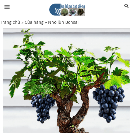
Trang chủ
»
Cửa hàng
»
Nho lùn Bonsai