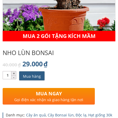
MUA 2 GÓI TẶNG KÍCH MẦM
NHO LÙN BONSAI
Giá
Giá
29.000
₫
40.000
₫
gốc
hiện
Số
Mua hàng
lượng
là:
tại
40.000₫.
là:
MUA NGAY
29.000₫.
Gọi điện xác nhận và giao hàng tận nơi
Danh mục:
Cây ăn quả
,
Cây Bonsai lùn
,
Độc lạ
,
Hạt giống 30k