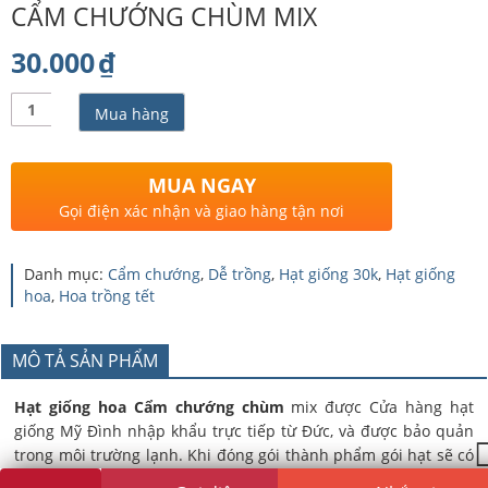
CẨM CHƯỚNG CHÙM MIX
30.000
₫
Số
Mua hàng
lượng
MUA NGAY
Gọi điện xác nhận và giao hàng tận nơi
Danh mục:
Cẩm chướng
,
Dễ trồng
,
Hạt giống 30k
,
Hạt giống
hoa
,
Hoa trồng tết
MÔ TẢ SẢN PHẨM
Hạt giống hoa Cẩm chướng chùm
mix được Cửa hàng hạt
giống Mỹ Đình nhập khẩu trực tiếp từ Đức, và được bảo quản
trong môi trường lạnh. Khi đóng gói thành phẩm gói hạt sẽ có
hạn sử dụng là 2 năm nên các bạn có thể yên tâm nếu chưa