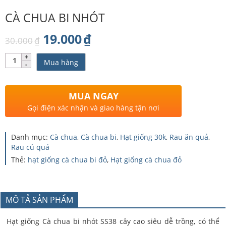
CÀ CHUA BI NHÓT
Giá
Giá
19.000
₫
30.000
₫
gốc
hiện
Số
Mua hàng
lượng
là:
tại
30.000₫.
là:
MUA NGAY
19.000₫.
Gọi điện xác nhận và giao hàng tận nơi
Danh mục:
Cà chua
,
Cà chua bi
,
Hạt giống 30k
,
Rau ăn quả
,
Rau củ quả
Thẻ:
hạt giống cà chua bi đỏ
,
Hạt giống cà chua đỏ
MÔ TẢ SẢN PHẨM
Hạt giống Cà chua bi nhót SS38 cây cao siêu dễ trồng, có thể