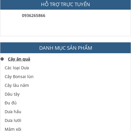
HỖ TRỢ TRỰC TUYẾN
0936265866
DANH MỤC SẢN PHẨM
⛔️
Cây ăn quả
Các loại Dưa
Cây Bonsai lùn
Cây lâu năm
Dâu tây
Đu đủ
Dưa hấu
Dưa lưới
Mâm xôi