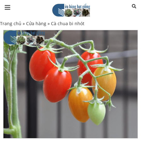
Trang chủ
»
Cửa hàng
»
Cà chua bi nhót