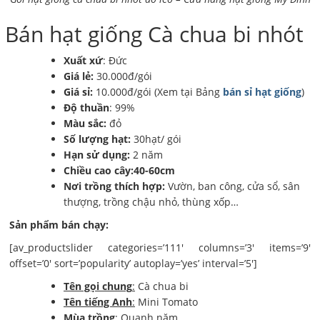
Bán hạt giống Cà chua bi nhót
Xuất xứ
: Đức
Giá lẻ:
30.000đ/gói
Giá sỉ:
10.000đ/gói (Xem tại Bảng
bán sỉ hạt giống
)
Độ thuần
: 99%
Màu sắc:
đỏ
Số lượng hạt:
30hạt/ gói
Hạn sử dụng:
2 năm
Chiều cao cây:40-60cm
Nơi trồng thích hợp:
Vườn, ban công, cửa sổ, sân
thượng, trồng chậu nhỏ, thùng xốp…
Sản phẩm bán chạy:
[av_productslider categories=’111′ columns=’3′ items=’9′
offset=’0′ sort=’popularity’ autoplay=’yes’ interval=’5′]
Tên gọi chung
:
Cà chua bi
Tên tiếng Anh
:
Mini Tomato
Mùa trồng
:
Quanh năm