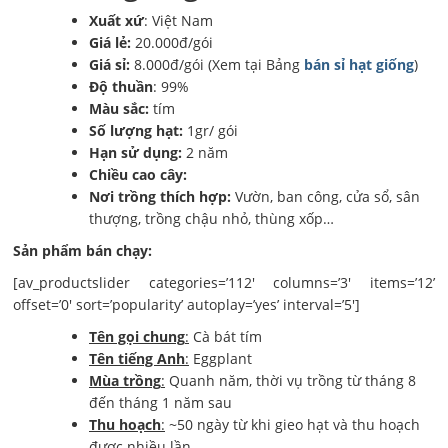
Xuất xứ
: Việt Nam
Giá lẻ:
20.000đ/gói
Giá sỉ:
8.000đ/gói (Xem tại Bảng
bán sỉ hạt giống
)
Độ thuần
: 99%
Màu sắc:
tím
Số lượng hạt:
1gr/ gói
Hạn sử dụng:
2 năm
Chiều cao cây:
Nơi trồng thích hợp:
Vườn, ban công, cửa sổ, sân
thượng, trồng chậu nhỏ, thùng xốp…
Sản phẩm bán chạy:
[av_productslider categories=’112′ columns=’3′ items=’12’
offset=’0′ sort=’popularity’ autoplay=’yes’ interval=’5′]
Tên gọi chung
:
Cà bát tím
Tên tiếng Anh
:
Eggplant
Mùa trồng
:
Quanh năm, thời vụ trồng từ tháng 8
đến tháng 1 năm sau
Thu hoạch
:
~50 ngày từ khi gieo hạt và thu hoạch
được nhiều lần.