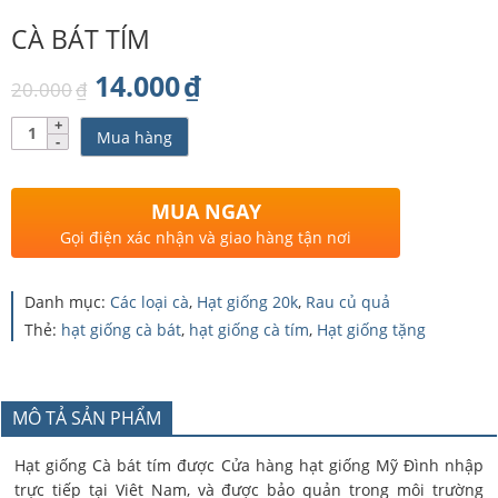
CÀ BÁT TÍM
Giá
Giá
14.000
₫
20.000
₫
gốc
hiện
Số
Mua hàng
lượng
là:
tại
20.000₫.
là:
MUA NGAY
14.000₫.
Gọi điện xác nhận và giao hàng tận nơi
Danh mục:
Các loại cà
,
Hạt giống 20k
,
Rau củ quả
Thẻ:
hạt giống cà bát
,
hạt giống cà tím
,
Hạt giống tặng
MÔ TẢ SẢN PHẨM
Hạt giống Cà bát tím được Cửa hàng hạt giống Mỹ Đình nhập
trực tiếp tại Viêt Nam, và được bảo quản trong môi trường