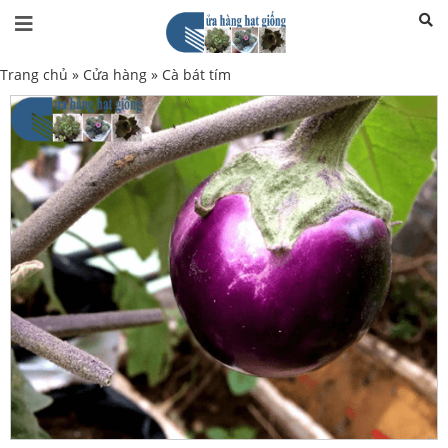
Trang chủ
»
Cửa hàng
»
Cà bát tím