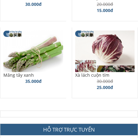
30.000đ
20.000đ
15.000đ
Măng tây xanh
Xà lách cuộn tím
35.000đ
30.000đ
25.000đ
HỖ TRỢ TRỰC TUYẾN