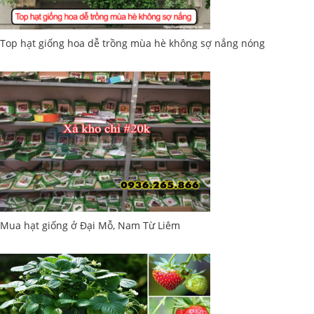
Top hạt giống hoa dễ trồng mùa hè không sợ nắng nóng
Mua hạt giống ở Đại Mỗ, Nam Từ Liêm