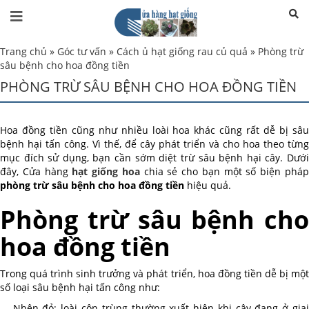
Trang chủ
»
Góc tư vấn
»
Cách ủ hạt giống rau củ quả
»
Phòng trừ
sâu bệnh cho hoa đồng tiền
PHÒNG TRỪ SÂU BỆNH CHO HOA ĐỒNG TIỀN
Hoa đồng tiền cũng như nhiều loài hoa khác cũng rất dễ bị sâu
bệnh hại tấn công. Vì thế, để cây phát triển và cho hoa theo từng
mục đích sử dụng, bạn cần sớm diệt trừ sâu bệnh hại cây. Dưới
đây, Cửa hàng
hạt giống hoa
chia sẻ cho bạn một số biện phá
phòng trừ sâu bệnh cho hoa đồng tiền
hiệu quả.
Phòng trừ sâu bệnh cho
hoa đồng tiền
Trong quá trình sinh trưởng và phát triển, hoa đồng tiền dễ bị một
số loại sâu bệnh hại tấn công như:
– Nhện đỏ: loài côn trùng thường xuất hiện khi cây đang ở giai