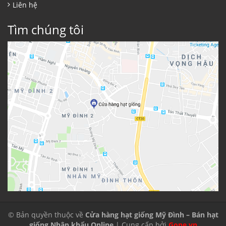
Liên hệ
Tìm chúng tôi
© Bản quyền thuộc về
Cửa hàng hạt giống Mỹ Đình – Bán hạt
giống Nhập khẩu Online
| Cung cấp bởi
Gone.vn