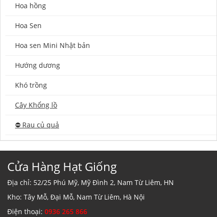
Hoa hồng
Hoa Sen
Hoa sen Mini Nhật bản
Hướng dương
Khó trồng
Cây Khổng lồ
⛔️ Rau củ quả
Cửa Hàng Hạt Giống
Địa chỉ: 52/25 Phú Mỹ, Mỹ Đình 2, Nam Từ Liêm, HN
Kho: Tây Mỗ, Đại Mỗ, Nam Từ Liêm, Hà Nội
Điện thoại:
0936 265 866