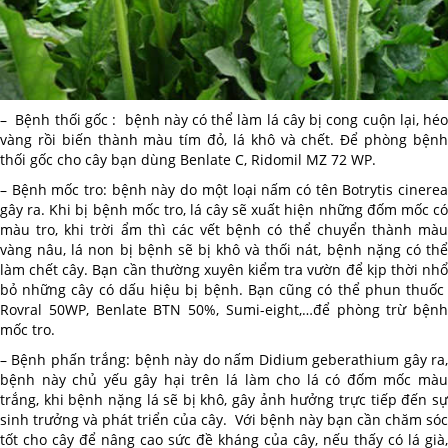
– Bệnh thối gốc : bệnh này có thể làm lá cây bị cong cuộn lại, héo
vàng rồi biến thành màu tím đỏ, lá khô và chết. Để phòng bệnh
thối gốc cho cây bạn dùng Benlate C, Ridomil MZ 72 WP.
– Bệnh mốc tro: bệnh này do một loại nấm có tên Botrytis cinerea
gây ra. Khi bị bệnh mốc tro, lá cây sẽ xuất hiện những đốm mốc có
màu tro, khi trời ẩm thì các vết bệnh có thể chuyển thành màu
vàng nâu, lá non bị bệnh sẽ bị khô và thối nát, bệnh nặng có thể
làm chết cây. Bạn cần thường xuyên kiểm tra vườn để kịp thời nhổ
bỏ những cây có dấu hiệu bị bệnh. Bạn cũng có thể phun thuốc
Rovral 50WP, Benlate BTN 50%, Sumi-eight,…để phòng trừ bệnh
mốc tro.
– Bệnh phấn trắng: bệnh này do nấm Didium geberathium gây ra,
bệnh này chủ yếu gây hại trên lá làm cho lá có đốm mốc màu
trắng, khi bệnh nặng lá sẽ bị khô, gây ảnh hưởng trực tiếp đến sự
sinh trưởng và phát triển của cây. Với bệnh này bạn cần chăm sóc
tốt cho cây để nâng cao sức đề kháng của cây, nếu thấy có lá già,