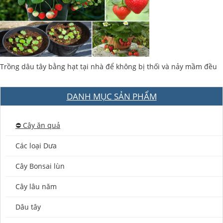
Trồng dâu tây bằng hạt tại nhà để không bị thối và nảy mầm đều
DANH MỤC SẢN PHẨM
⛔️ Cây ăn quả
Các loại Dưa
Cây Bonsai lùn
Cây lâu năm
Dâu tây