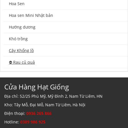
Hoa Sen
Hoa sen Mini Nhật bản
Hướng dương
Khó trồng
Cây Khổng lồ
⛔️ Rau củ quả
Cửa Hàng Hạt Giống
Địa chỉ: 52/25 Phú Mỹ, Mỹ Đình 2, Nam Từ Liêm, HN
Kho: Tây Mỗ, Đại Mỗ, Nam Từ Liêm, Hà Nội
Điện thoại:
0936 265 866
Hotline:
0389 986 925