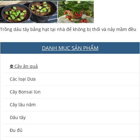
Trồng dâu tây bằng hạt tại nhà để không bị thối và nảy mầm đều
DANH MỤC SẢN PHẨM
⛔️ Cây ăn quả
Các loại Dưa
Cây Bonsai lùn
Cây lâu năm
Dâu tây
Đu đủ