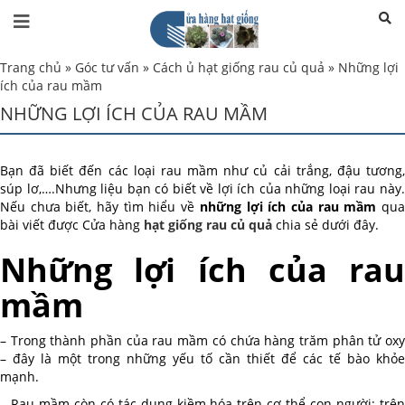
Trang chủ
»
Góc tư vấn
»
Cách ủ hạt giống rau củ quả
»
Những lợi
ích của rau mầm
NHỮNG LỢI ÍCH CỦA RAU MẦM
Bạn đã biết đến các loại rau mầm như củ cải trắng, đậu tương,
súp lơ,….Nhưng liệu bạn có biết về lợi ích của những loại rau này.
Nếu chưa biết, hãy tìm hiểu về
những lợi ích của rau mầm
qu
bài viết được Cửa hàng
hạt giống rau củ quả
chia sẻ dưới đây.
Những lợi ích của rau
mầm
– Trong thành phần của rau mầm có chứa hàng trăm phân tử oxy
– đây là một trong những yếu tố cần thiết để các tế bào khỏe
mạnh.
– Rau mầm còn có tác dụng kiềm hóa trên cơ thể con người: trên