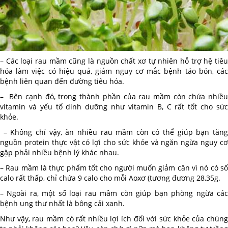
– Các loại rau mầm cũng là nguồn chất xơ tự nhiên hỗ trợ hệ tiêu
hóa làm việc có hiệu quả, giảm nguy cơ mắc bệnh táo bón, các
bệnh liên quan đến đường tiêu hóa.
– Bên cạnh đó, trong thành phần của rau mầm còn chứa nhiều
vitamin và yếu tố dinh dưỡng như vitamin B, C rất tốt cho sức
khỏe.
– Không chỉ vậy, ăn nhiều rau mầm còn có thể giúp bạn tăng
nguồn protein thực vật có lợi cho sức khỏe và ngăn ngừa nguy cơ
gặp phải nhiều bệnh lý khác nhau.
– Rau mầm là thực phẩm tốt cho người muốn giảm cân vì nó có số
calo rất thấp, chỉ chứa 9 calo cho mỗi Aoxơ (tương đương 28,35g.
– Ngoài ra, một số loại rau mầm còn giúp bạn phòng ngừa các
bệnh ung thư nhất là bông cải xanh.
Như vậy, rau mầm có rất nhiều lợi ích đối với sức khỏe của chúng