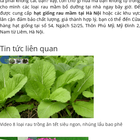
ta phải không các bạn? Vậy, còn chờ gì nữa mà bạn không tự trồng
cho mình các loại rau mầm bổ dưỡng tại nhà ngay bây giờ. Để
được cung cấp
hạt giống rau mầm tại Hà Nội
hoặc các khu vự
lân cận đảm bảo chất lượng, giá thành hợp lý, bạn có thể đến Cửa
hàng hạt giống tại số 54, Ngách 52/25, Thôn Phú Mỹ, Mỹ Đình 2,
Nam từ Liêm, Hà Nội.
Tin tức liên quan
Video 8 loại rau trồng ăn tết siêu ngon, nhúng lẩu bao phê