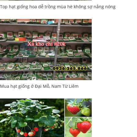
Top hạt giống hoa dễ trồng mùa hè không sợ nắng nóng
Mua hạt giống ở Đại Mỗ, Nam Từ Liêm