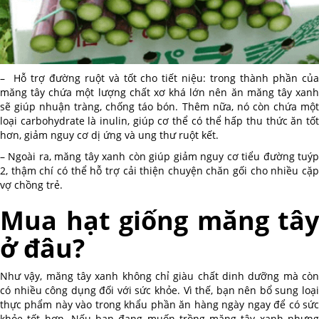
– Hỗ trợ đường ruột và tốt cho tiết niệu: trong thành phần của
măng tây chứa một lượng chất xơ khá lớn nên ăn măng tây xanh
sẽ giúp nhuận tràng, chống táo bón. Thêm nữa, nó còn chứa
một
loại carbohydrate là inulin, giúp cơ thể có thể hấp thu thức ăn tốt
hơn, giảm nguy cơ dị ứng và ung thư ruột kết.
– Ngoài ra, măng tây xanh còn giúp giảm nguy cơ tiểu đường tuýp
2, thậm chí có thể hỗ trợ cải thiện chuyện chăn gối cho nhiều cặp
vợ chồng trẻ.
Mua hạt giống măng tây
ở đâu?
Như vậy, măng tây xanh không chỉ giàu chất dinh dưỡng mà còn
có nhiều công dụng đối với sức khỏe. Vì thế, bạn nên bổ sung loại
thực phẩm này vào trong khẩu phần ăn hàng ngày ngay để có sức
khỏe tốt hơn. Nếu bạn đang muốn trồng măng tây xanh nhưng