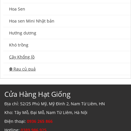
Hoa Sen
Hoa sen Mini Nhật bản
Hướng dương
Khó trồng
Cây Khổng lồ
⛔️ Rau củ quả
Cửa Hàng Hạt Giống
Địa chỉ: 52/25 Phú Mỹ, Mỹ Đình 2, Nam Từ Liêm, HN
Kho: Tây Mỗ, Đại Mỗ, Nam Từ Liêm, Hà Nội
Điện thoại:
0936 265 866
Hotline:
0389 986 925