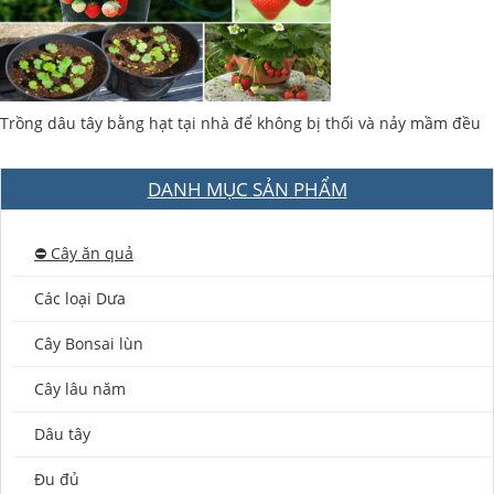
Trồng dâu tây bằng hạt tại nhà để không bị thối và nảy mầm đều
DANH MỤC SẢN PHẨM
⛔️ Cây ăn quả
Các loại Dưa
Cây Bonsai lùn
Cây lâu năm
Dâu tây
Đu đủ