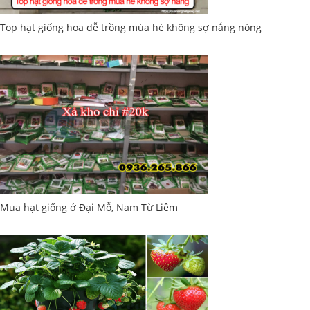
Top hạt giống hoa dễ trồng mùa hè không sợ nắng nóng
Mua hạt giống ở Đại Mỗ, Nam Từ Liêm