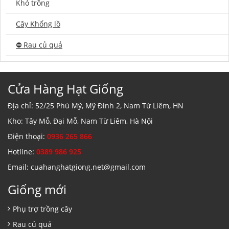
Khó trồng
Cây Khổng lồ
⛔️ Rau củ quả
Cửa Hàng Hạt Giống
Địa chỉ: 52/25 Phú Mỹ, Mỹ Đình 2, Nam Từ Liêm, HN
Kho: Tây Mỗ, Đại Mỗ, Nam Từ Liêm, Hà Nội
Điện thoại:
0936 265 866
Hotline:
0389 986 925
Email: cuahanghatgiong.net@gmail.com
Giống mới
Phụ trợ trồng cây
Rau củ quả