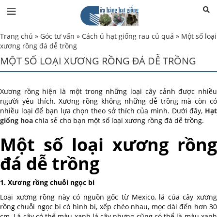
Trang chủ
»
Góc tư vấn
»
Cách ủ hạt giống rau củ quả
»
Một số loại
xương rồng đá dễ trồng
MỘT SỐ LOẠI XƯƠNG RỒNG ĐÁ DỄ TRỒNG
Xương rồng hiện là một trong những loại cây cảnh được nhiều
người yêu thích. Xương rồng không những dễ trồng mà còn có
nhiều loại để bạn lựa chọn theo sở thích của mình. Dưới đây,
Hạt
giống hoa
chia sẻ cho bạn một số loại xương rồng đá dễ trồng.
Một số loại xương rồng
đá dễ trồng
1. Xương rồng chuỗi ngọc bi
Loại xương rồng này có nguồn gốc từ Mexico, lá của cây xương
rồng chuỗi ngọc bi có hình bi, xếp chéo nhau, mọc dài đến hơn 30
cm. Lá cây có thể màu xanh lá cây nhưng cũng có thể là màu xanh