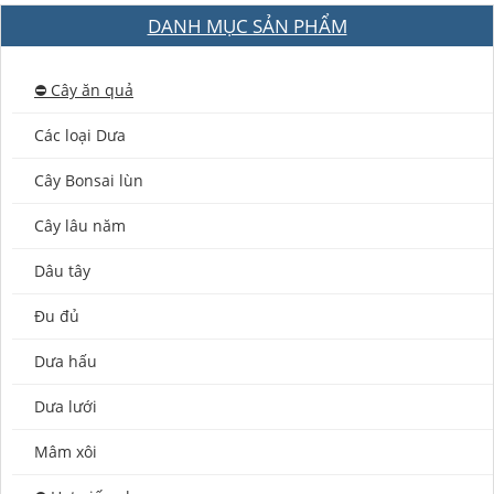
DANH MỤC SẢN PHẨM
⛔️ Cây ăn quả
Các loại Dưa
Cây Bonsai lùn
Cây lâu năm
Dâu tây
Đu đủ
Dưa hấu
Dưa lưới
Mâm xôi