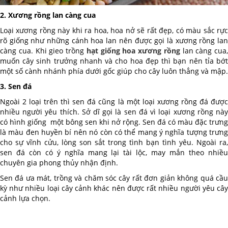
2. Xương rồng lan càng cua
Loại xương rồng này khi ra hoa, hoa nở sẽ rất đẹp, có màu sắc rực
rõ giống như những cánh hoa lan nên được gọi là xương rồng lan
càng cua. Khi gieo trồng
hạt giống hoa xương rồng
lan càng cua,
muốn cây sinh trưởng nhanh và cho hoa đẹp thì bạn nên tỉa bớt
một số cành nhánh phía dưới gốc giúp cho cây luôn thẳng và mập.
3. Sen đá
Ngoài 2 loại trên thì sen đá cũng là một loại xương rồng đá được
nhiều người yêu thích. Sở dĩ gọi là sen đá vì loại xương rồng này
có hình giống một bông sen khi nở rộng. Sen đá có màu đặc trưng
là màu đen huyền bí nên nó còn có thể mang ý nghĩa tượng trưng
cho sự vĩnh cửu, lòng son sắt trong tình bạn tình yêu. Ngoài ra,
sen đá còn có ý nghĩa mang lại tài lộc, may mắn theo nhiều
chuyên gia phong thủy nhận định.
Sen đá ưa mát, trồng và chăm sóc cây rất đơn giản không quá cầu
kỳ như nhiều loại cây cảnh khác nên được rất nhiều người yêu cây
cảnh lựa chọn.