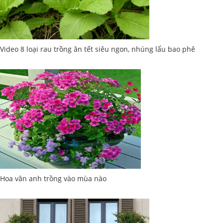
Video 8 loại rau trồng ăn tết siêu ngon, nhúng lẩu bao phê
Hoa vân anh trồng vào mùa nào