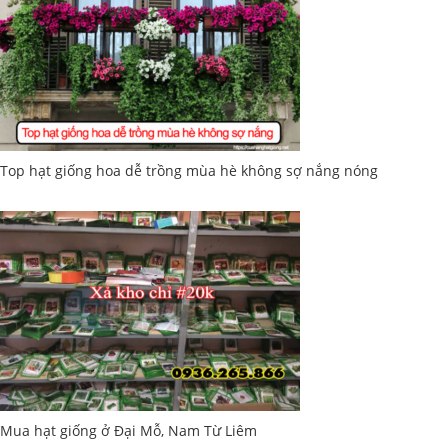
Top hạt giống hoa dễ trồng mùa hè không sợ nắng nóng
Mua hạt giống ở Đại Mỗ, Nam Từ Liêm