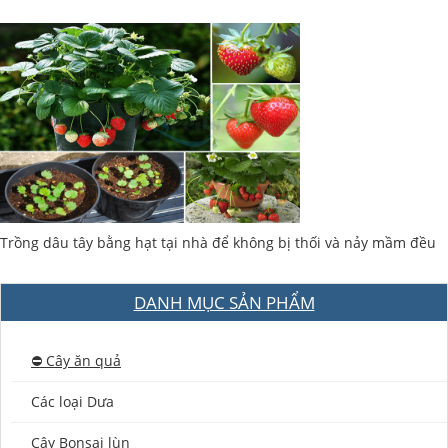
Trồng dâu tây bằng hạt tại nhà để không bị thối và nảy mầm đều
DANH MỤC SẢN PHẨM
⛔️ Cây ăn quả
Các loại Dưa
Cây Bonsai lùn