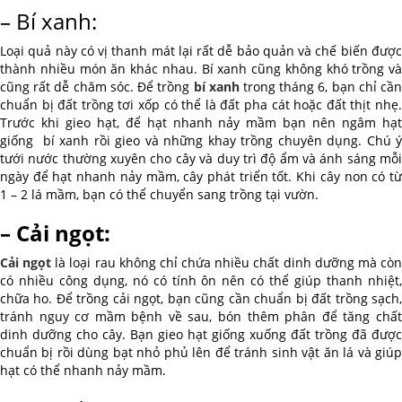
– Bí xanh:
Loại quả này có vị thanh mát lại rất dễ bảo quản và chế biến được
thành nhiều món ăn khác nhau. Bí xanh cũng không khó trồng và
cũng rất dễ chăm sóc. Để trồng
bí xanh
trong tháng 6, bạn chỉ cầ
chuẩn bị đất trồng tơi xốp có thể là đất pha cát hoặc đất thịt nhẹ.
Trước khi gieo hạt, để hạt nhanh nảy mầm bạn nên ngâm hạt
giống bí xanh rồi gieo và những khay trồng chuyên dụng. Chú ý
tưới nước thường xuyên cho cây và duy trì độ ẩm và ánh sáng mỗi
ngày để hạt nhanh nảy mầm, cây phát triển tốt. Khi cây non có từ
1 – 2 lá mầm, bạn có thể chuyển sang trồng tại vườn.
– Cải ngọt:
Cải ngọt
là loại rau không chỉ chứa nhiều chất dinh dưỡng mà cò
có nhiều công dụng, nó có tính ôn nên có thể giúp thanh nhiệt,
chữa ho. Để trồng cải ngọt, bạn cũng cần chuẩn bị đất trồng sạch,
tránh nguy cơ mầm bệnh về sau, bón thêm phân để tăng chất
dinh dưỡng cho cây. Bạn gieo hạt giống xuống đất trồng đã được
chuẩn bị rồi dùng bạt nhỏ phủ lên để tránh sinh vật ăn lá và giúp
hạt có thể nhanh nảy mầm.