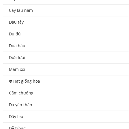
Cây lâu năm
Dâu tây
Đu đủ
Dưa hấu
Dưa lưới
Mâm xôi
⛔️ Hạt giống hoa
Cẩm chướng
Dạ yến thảo
Dây leo
Dễ trồng