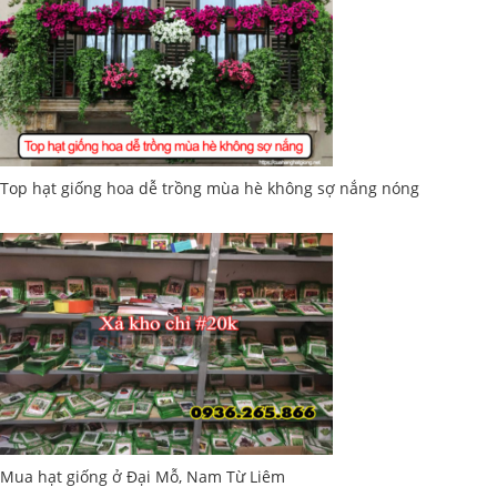
Top hạt giống hoa dễ trồng mùa hè không sợ nắng nóng
Mua hạt giống ở Đại Mỗ, Nam Từ Liêm