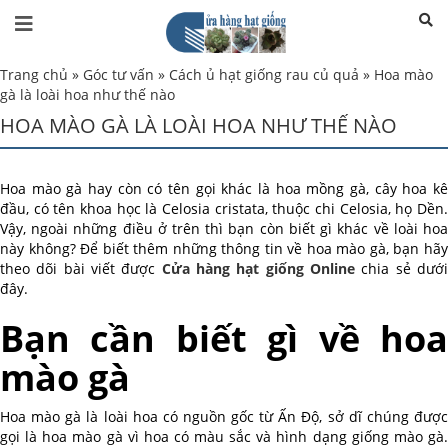
Trang chủ
»
Góc tư vấn
»
Cách ủ hạt giống rau củ quả
»
Hoa mào
gà là loài hoa như thế nào
HOA MÀO GÀ LÀ LOÀI HOA NHƯ THẾ NÀO
Hoa mào gà hay còn có tên gọi khác là hoa mồng gà, cây hoa kê
đầu, có tên khoa học là Celosia cristata, thuộc chi Celosia, họ Dền.
Vậy, ngoài những điều ở trên thì bạn còn biết gì khác về loài hoa
này không? Để biết thêm những thông tin về hoa mào gà, bạn hãy
theo dõi bài viết được
Cửa hàng hạt giống Online
chia sẻ dướ
đây.
Bạn cần biết gì về hoa
mào gà
Hoa mào gà là loài hoa có nguồn gốc từ Ấn Độ, sở dĩ chúng được
gọi là hoa mào gà vì hoa có màu sắc và hình dạng giống mào gà.