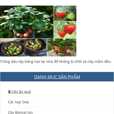
Trồng dâu tây bằng hạt tại nhà để không bị thối và nảy mầm đều
DANH MỤC SẢN PHẨM
⛔️ Cây ăn quả
Các loại Dưa
Cây Bonsai lùn