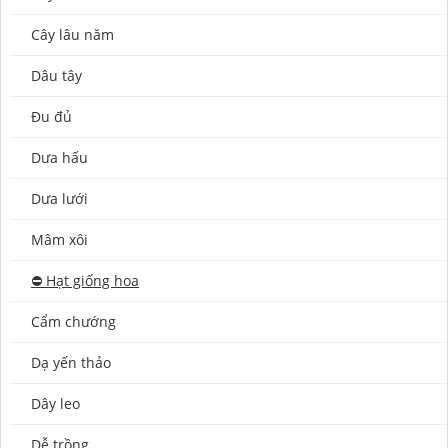
Cây lâu năm
Dâu tây
Đu đủ
Dưa hấu
Dưa lưới
Mâm xôi
⛔️ Hạt giống hoa
Cẩm chướng
Dạ yến thảo
Dây leo
Dễ trồng