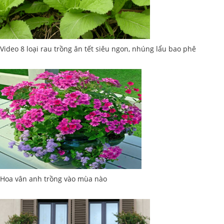
Video 8 loại rau trồng ăn tết siêu ngon, nhúng lẩu bao phê
Hoa vân anh trồng vào mùa nào