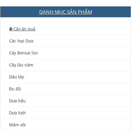
DANH MỤC SẢN PHẨM
⛔️ Cây ăn quả
Các loại Dưa
Cây Bonsai lùn
Cây lâu năm
Dâu tây
Đu đủ
Dưa hấu
Dưa lưới
Mâm xôi