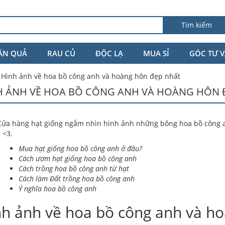
Tìm kiếm
ĂN QUẢ
RAU CỦ
ĐỘC LẠ
MUA SỈ
GÓC TƯ 
»
Hình ảnh về hoa bồ công anh và hoàng hôn đẹp nhất
H ẢNH VỀ HOA BỒ CÔNG ANH VÀ HOÀNG HÔN 
ửa hàng hạt giống ngắm nhìn hình ảnh những bông hoa bồ công 
 <3.
Mua hạt giống hoa bồ công anh ở đâu
?
Cách ươm hạt giống hoa bồ công anh
Cách trồng hoa bồ công anh từ hạt
Cách làm Đất trồng hoa bồ công anh
Ý nghĩa hoa bồ công anh
nh ảnh về hoa bồ công anh và h