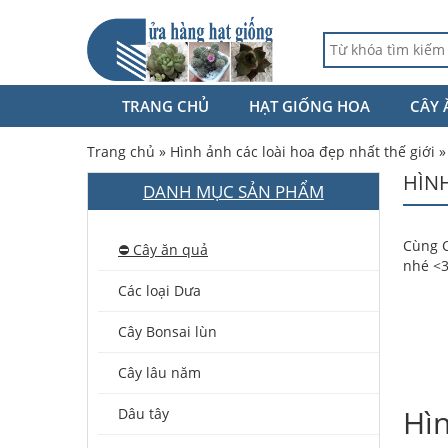
TRANG CHỦ
HẠT GIỐNG HOA
CÂY 
Trang chủ
»
Hình ảnh các loài hoa đẹp nhất thế giới
HÌN
DANH MỤC SẢN PHẨM
Cùng C
⛔️ Cây ăn quả
nhé <3
Các loại Dưa
Cây Bonsai lùn
Cây lâu năm
Hì
Dâu tây