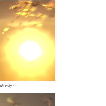
ưới mây ^^.