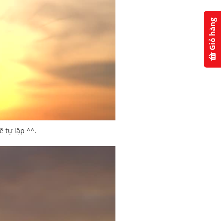
Giỏ hàng
ẽ tự lập ^^.