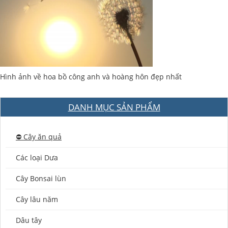
Hình ảnh về hoa bồ công anh và hoàng hôn đẹp nhất
DANH MỤC SẢN PHẨM
⛔️ Cây ăn quả
Các loại Dưa
Cây Bonsai lùn
Cây lâu năm
Dâu tây