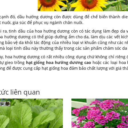
cạnh đó, dầu hướng dương còn được dùng để chế biến thành diese
t nuôi, gia súc để phục vụ ngành chăn nuôi.
i ra, tinh dầu của hoa hướng dương còn có tác dụng làm đẹp da vì
a hướng dương có thể giúp dưỡng ẩm cho da, làm dịu các vết kích
ng bảo vệ da khỏi tác động của nhiều loại vi khuẩn cũng như các n
 mà loại tinh dầu này thường thấy trong các sản phẩm chăm sóc da
y, hoa hướng dương có rất nhiều công dụng chứ không chỉ riêng để
tự gieo trồng
hạt giống hoa hướng dương cao
hoặc các loại hoa
ống để được cung cấp hạt giống hoa đảm bảo chất lượng với giá th
tức liên quan