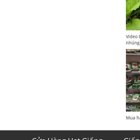
Video 
nhúng
Mua hạ