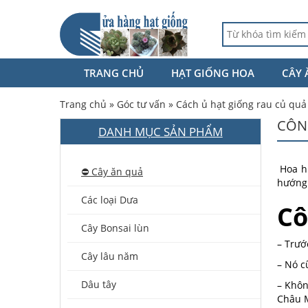
TRANG CHỦ
HẠT GIỐNG HOA
CÂY 
Trang chủ
»
Góc tư vấn
»
Cách ủ hạt giống rau củ quả
CÔN
DANH MỤC SẢN PHẨM
Hoa h
⛔️ Cây ăn quả
hướng 
Các loại Dưa
Cô
Cây Bonsai lùn
– Trướ
Cây lâu năm
– Nó c
Dâu tây
– Khôn
Châu M