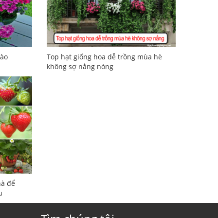
nào
Top hạt giống hoa dễ trồng mùa hè
không sợ nắng nóng
hà để
u