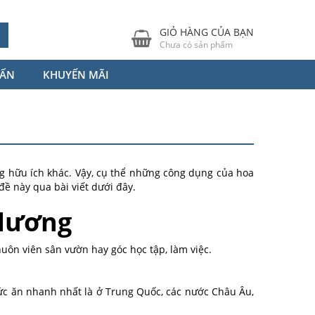
GIỎ HÀNG CỦA BẠN
Chưa có sản phẩm
VẤN
KHUYẾN MÃI
 hữu ích khác. Vậy, cụ thể những công dụng của hoa
đề này qua bài viết dưới đây.
dương
uôn viên sân vườn hay góc học tập, làm việc.
c ăn nhanh nhất là ở Trung Quốc, các nước Châu Âu,