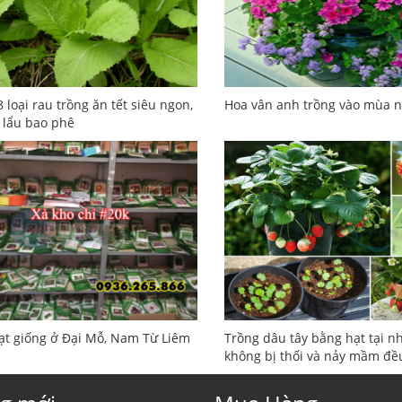
8 loại rau trồng ăn tết siêu ngon,
Hoa vân anh trồng vào mùa 
 lẩu bao phê
t giống ở Đại Mỗ, Nam Từ Liêm
Trồng dâu tây bằng hạt tại n
không bị thối và nảy mầm đề