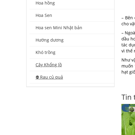
Hoa hồng
Hoa Sen
– Bên 
cho vậ
Hoa sen Mini Nhật bản
– Ngoà
dầu ho
Hướng dương
tác dụ
vì thế
Khó trồng
Như vậ
Cây Khổng lồ
muốn 
hạt gi
⛔️ Rau củ quả
Tin 