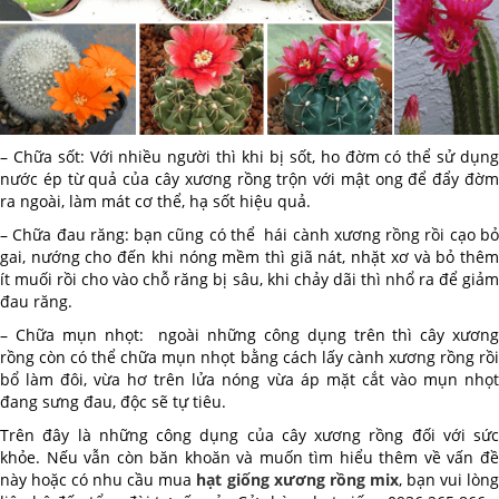
– Chữa sốt: Với nhiều người thì khi bị sốt, ho đờm có thể sử dụng
nước ép từ quả của cây xương rồng trộn với mật ong để đẩy đờm
ra ngoài, làm mát cơ thể, hạ sốt hiệu quả.
– Chữa đau răng: bạn cũng có thể hái cành xương rồng rồi cạo bỏ
gai, nướng cho đến khi nóng mềm thì giã nát, nhặt xơ và bỏ thêm
ít muối rồi cho vào chỗ răng bị sâu, khi chảy dãi thì nhổ ra để giảm
đau răng.
– Chữa mụn nhọt: ngoài những công dụng trên thì cây xương
rồng còn có thể chữa mụn nhọt bằng cách lấy cành xương rồng rồi
bổ làm đôi, vừa hơ trên lửa nóng vừa áp mặt cắt vào mụn nhọt
đang sưng đau, độc sẽ tự tiêu.
Trên đây là những công dụng của cây xương rồng đối với sức
khỏe. Nếu vẫn còn băn khoăn và muốn tìm hiểu thêm về vấn đề
này hoặc có nhu cầu mua
hạt giống xương rồng mix
, bạn vui lòn