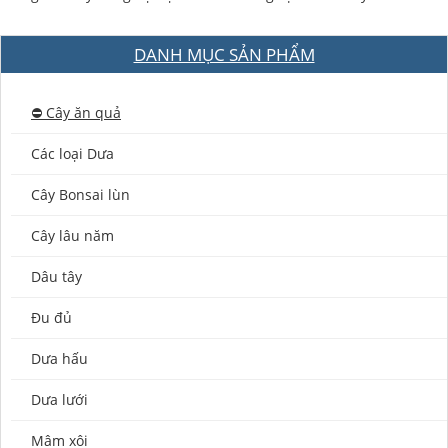
DANH MỤC SẢN PHẨM
⛔️ Cây ăn quả
Các loại Dưa
Cây Bonsai lùn
Cây lâu năm
Dâu tây
Đu đủ
Dưa hấu
Dưa lưới
Mâm xôi