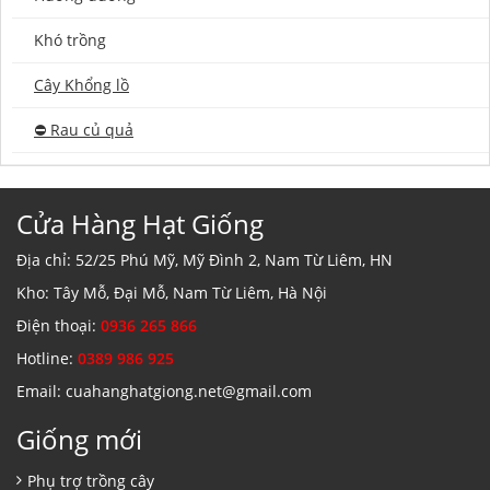
Khó trồng
Cây Khổng lồ
⛔️ Rau củ quả
Cửa Hàng Hạt Giống
Địa chỉ: 52/25 Phú Mỹ, Mỹ Đình 2, Nam Từ Liêm, HN
Kho: Tây Mỗ, Đại Mỗ, Nam Từ Liêm, Hà Nội
Điện thoại:
0936 265 866
Hotline:
0389 986 925
Email: cuahanghatgiong.net@gmail.com
Giống mới
Phụ trợ trồng cây