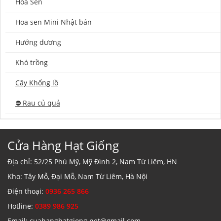
Hoa Sen
Hoa sen Mini Nhật bản
Hướng dương
Khó trồng
Cây Khổng lồ
⛔️ Rau củ quả
Cửa Hàng Hạt Giống
Địa chỉ: 52/25 Phú Mỹ, Mỹ Đình 2, Nam Từ Liêm, HN
Kho: Tây Mỗ, Đại Mỗ, Nam Từ Liêm, Hà Nội
Điện thoại:
0936 265 866
Hotline:
0389 986 925
Email: cuahanghatgiong.net@gmail.com