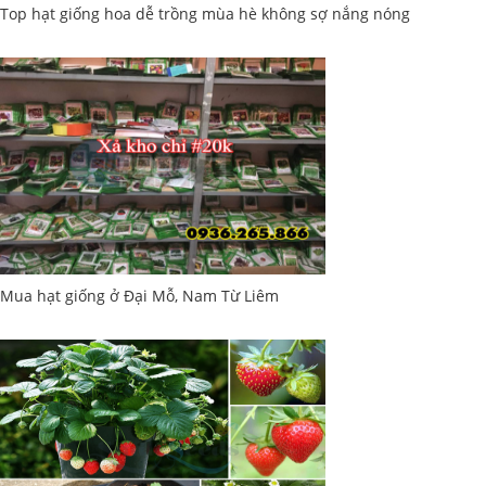
Top hạt giống hoa dễ trồng mùa hè không sợ nắng nóng
Mua hạt giống ở Đại Mỗ, Nam Từ Liêm