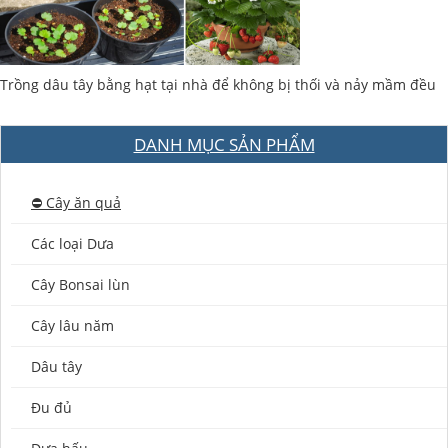
Trồng dâu tây bằng hạt tại nhà để không bị thối và nảy mầm đều
DANH MỤC SẢN PHẨM
⛔️ Cây ăn quả
Các loại Dưa
Cây Bonsai lùn
Cây lâu năm
Dâu tây
Đu đủ