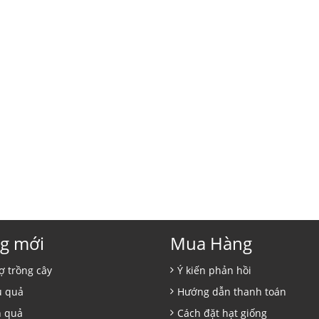
g mới
Mua Hàng
ợ trồng cây
Ý kiến phản hồi
ủ quả
Hướng dẫn thanh toán
n quả
Cách đặt hạt giống