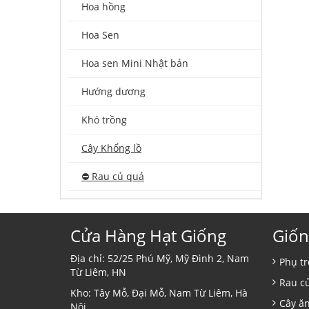
Hoa hồng
Hoa Sen
Hoa sen Mini Nhật bản
Hướng dương
Khó trồng
Cây Khổng lồ
⛔️ Rau củ quả
Cửa Hàng Hạt Giống
Giốn
Địa chỉ: 52/25 Phú Mỹ, Mỹ Đình 2, Nam
Phụ tr
Từ Liêm, HN
Rau c
Kho: Tây Mỗ, Đại Mỗ, Nam Từ Liêm, Hà
Cây ă
Nội