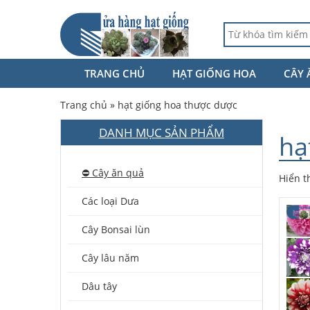
TRANG CHỦ
HẠT GIỐNG HOA
CÂY 
Trang chủ
»
hạt giống hoa thược dược
DANH MỤC SẢN PHẨM
hạ
⛔️ Cây ăn quả
Hiển t
Các loại Dưa
Cây Bonsai lùn
Cây lâu năm
Dâu tây