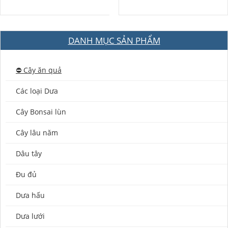
DANH MỤC SẢN PHẨM
⛔️ Cây ăn quả
Các loại Dưa
Cây Bonsai lùn
Cây lâu năm
Dâu tây
Đu đủ
Dưa hấu
Dưa lưới