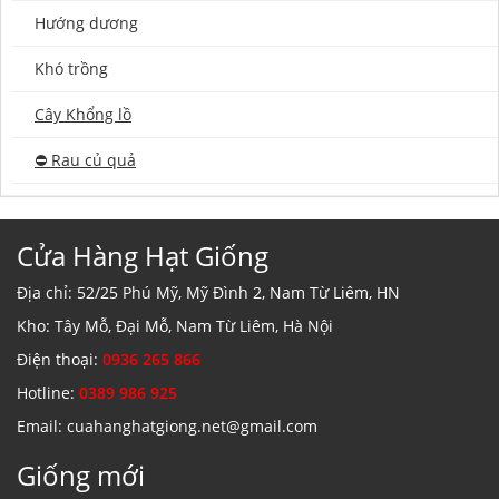
Hướng dương
Khó trồng
Cây Khổng lồ
⛔️ Rau củ quả
Cửa Hàng Hạt Giống
Địa chỉ: 52/25 Phú Mỹ, Mỹ Đình 2, Nam Từ Liêm, HN
Kho: Tây Mỗ, Đại Mỗ, Nam Từ Liêm, Hà Nội
Điện thoại:
0936 265 866
Hotline:
0389 986 925
Email: cuahanghatgiong.net@gmail.com
Giống mới