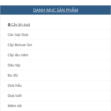
DANH MỤC SẢN PHẨM
⛔️ Cây ăn quả
Các loại Dưa
Cây Bonsai lùn
Cây lâu năm
Dâu tây
Đu đủ
Dưa hấu
Dưa lưới
Mâm xôi